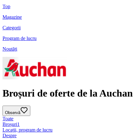
Top
Magazine
Categorii
Program de lucru
Noutăți
Broșuri de oferte de la Auchan
Observă
Toate
Broșuri
1
Locații, program de lucru
Despre