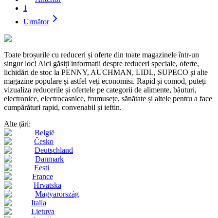
1
Următor
Toate broșurile cu reduceri și oferte din toate magazinele într-un
singur loc! Aici găsiți informații despre reduceri speciale, oferte,
lichidări de stoc la PENNY, AUCHMAN, LIDL, SUPECO și alte
magazine populare și astfel veți economisi. Rapid și comod, puteți
vizualiza reducerile și ofertele pe categorii de alimente, băuturi,
electronice, electrocasnice, frumusețe, sănătate și altele pentru a face
cumpărături rapid, convenabil și ieftin.
Alte țări:
België
Česko
Deutschland
Danmark
Eesti
France
Hrvatska
Magyarország
Italia
Lietuva