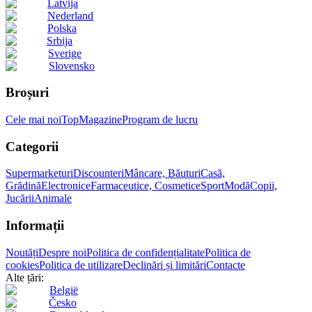
Latvija
Nederland
Polska
Srbija
Sverige
Slovensko
Broșuri
Cele mai noi
Top
Magazine
Program de lucru
Categorii
Supermarketuri
Discounteri
Mâncare, Băuturi
Casă,
Grădină
Electronice
Farmaceutice, Cosmetice
Sport
Modă
Copii,
Jucării
Animale
Informații
Noutăți
Despre noi
Politica de confidențialitate
Politica de
cookies
Politica de utilizare
Declinări și limitări
Contacte
Alte țări:
België
Česko