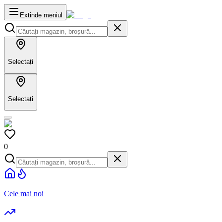
Extinde meniul
Selectați
Selectați
0
Cele mai noi