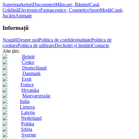
Supermarketuri
Discounteri
Mâncare, Băuturi
Casă,
Grădină
Electronice
Farmaceutice, Cosmetice
Sport
Modă
Copii,
Jucării
Animale
Informații
Noutăți
Despre noi
Politica de confidențialitate
Politica de
cookies
Politica de utilizare
Declinări și limitări
Contacte
Alte țări:
België
Česko
Deutschland
Danmark
Eesti
France
Hrvatska
Magyarország
Italia
Lietuva
Latvija
Nederland
Polska
Srbija
Sverige