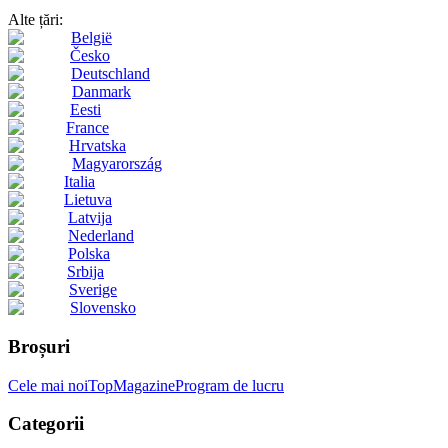
Alte țări:
België
Česko
Deutschland
Danmark
Eesti
France
Hrvatska
Magyarország
Italia
Lietuva
Latvija
Nederland
Polska
Srbija
Sverige
Slovensko
Broșuri
Cele mai noi
Top
Magazine
Program de lucru
Categorii