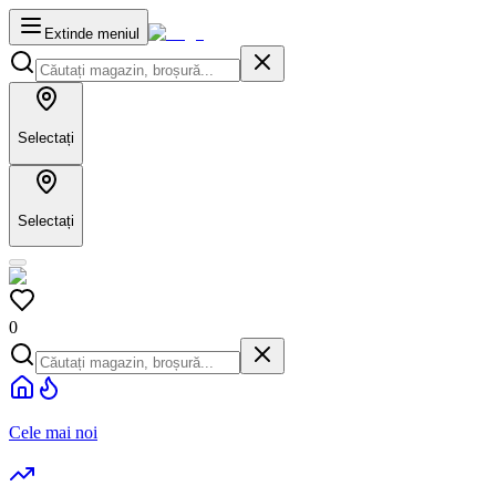
Extinde meniul
Selectați
Selectați
0
Cele mai noi