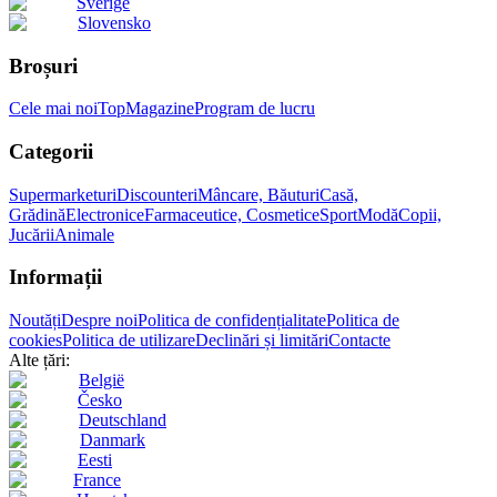
Sverige
Slovensko
Broșuri
Cele mai noi
Top
Magazine
Program de lucru
Categorii
Supermarketuri
Discounteri
Mâncare, Băuturi
Casă,
Grădină
Electronice
Farmaceutice, Cosmetice
Sport
Modă
Copii,
Jucării
Animale
Informații
Noutăți
Despre noi
Politica de confidențialitate
Politica de
cookies
Politica de utilizare
Declinări și limitări
Contacte
Alte țări:
België
Česko
Deutschland
Danmark
Eesti
France