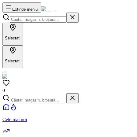
Extinde meniul
Selectați
Selectați
0
Cele mai noi