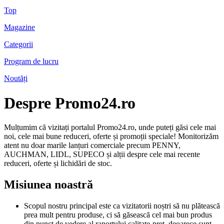
Top
Magazine
Categorii
Program de lucru
Noutăți
Despre Promo24.ro
Mulțumim că vizitați portalul Promo24.ro, unde puteți găsi cele mai
noi, cele mai bune reduceri, oferte și promoții speciale! Monitorizăm
atent nu doar marile lanțuri comerciale precum PENNY,
AUCHMAN, LIDL, SUPECO și alții despre cele mai recente
reduceri, oferte și lichidări de stoc.
Misiunea noastră
Scopul nostru principal este ca vizitatorii noștri să nu plătească
prea mult pentru produse, ci să găsească cel mai bun produs
din punct de vedere al raportului calitate-preț, deoarece sunt