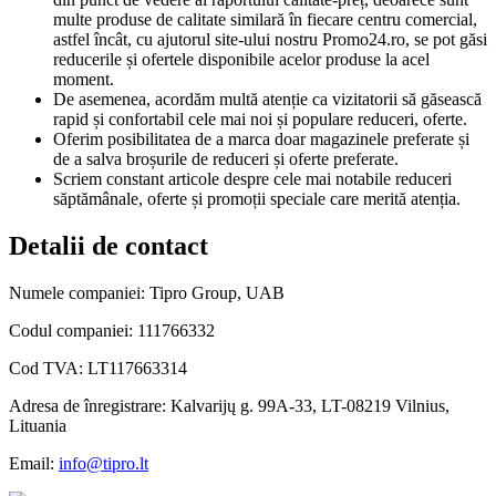
multe produse de calitate similară în fiecare centru comercial,
astfel încât, cu ajutorul site-ului nostru Promo24.ro, se pot găsi
reducerile și ofertele disponibile acelor produse la acel
moment.
De asemenea, acordăm multă atenție ca vizitatorii să găsească
rapid și confortabil cele mai noi și populare reduceri, oferte.
Oferim posibilitatea de a marca doar magazinele preferate și
de a salva broșurile de reduceri și oferte preferate.
Scriem constant articole despre cele mai notabile reduceri
săptămânale, oferte și promoții speciale care merită atenția.
Detalii de contact
Numele companiei: Tipro Group, UAB
Codul companiei: 111766332
Cod TVA: LT117663314
Adresa de înregistrare: Kalvarijų g. 99A-33, LT-08219 Vilnius,
Lituania
Email:
info@tipro.lt