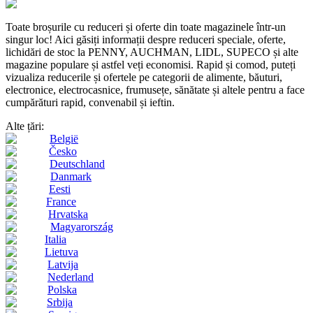
Toate broșurile cu reduceri și oferte din toate magazinele într-un
singur loc! Aici găsiți informații despre reduceri speciale, oferte,
lichidări de stoc la PENNY, AUCHMAN, LIDL, SUPECO și alte
magazine populare și astfel veți economisi. Rapid și comod, puteți
vizualiza reducerile și ofertele pe categorii de alimente, băuturi,
electronice, electrocasnice, frumusețe, sănătate și altele pentru a face
cumpărături rapid, convenabil și ieftin.
Alte țări:
België
Česko
Deutschland
Danmark
Eesti
France
Hrvatska
Magyarország
Italia
Lietuva
Latvija
Nederland
Polska
Srbija