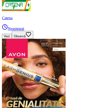
Catena
Neasigurat
Vezi
Observă