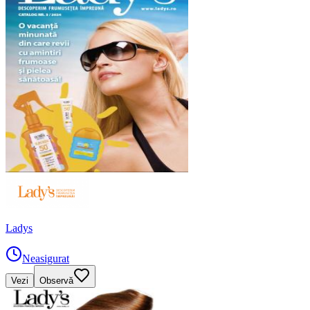
Ladys
Neasigurat
Vezi
Observă