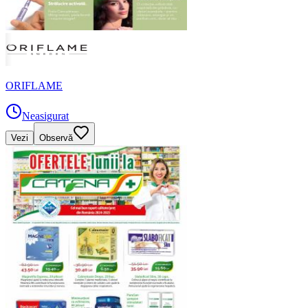
ORIFLAME
Neasigurat
Vezi
Observă