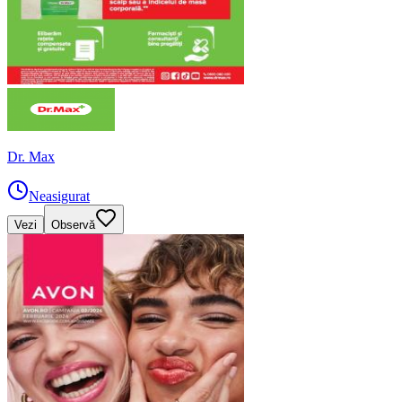
Dr. Max
Neasigurat
Vezi
Observă