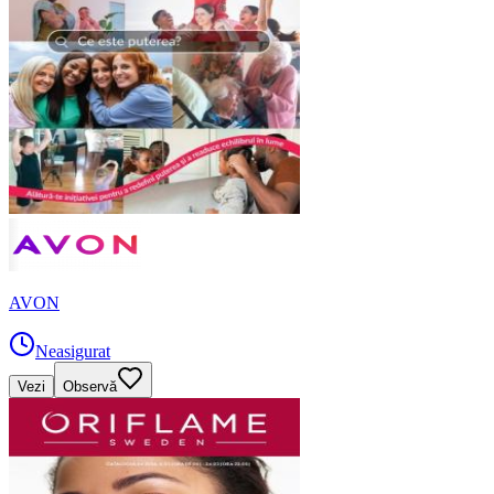
AVON
Neasigurat
Vezi
Observă