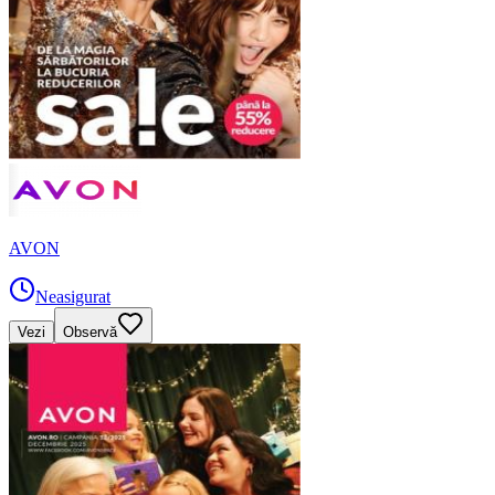
AVON
Neasigurat
Vezi
Observă