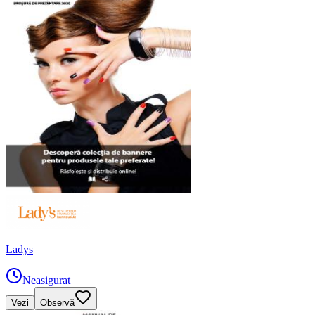
Ladys
Neasigurat
Vezi
Observă