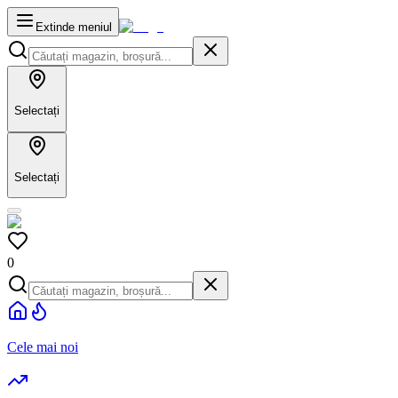
Extinde meniul
Selectați
Selectați
0
Cele mai noi