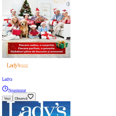
Ladys
Neasigurat
Vezi
Observă