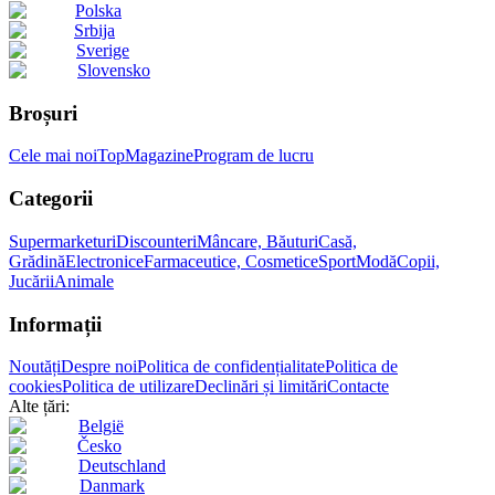
Polska
Srbija
Sverige
Slovensko
Broșuri
Cele mai noi
Top
Magazine
Program de lucru
Categorii
Supermarketuri
Discounteri
Mâncare, Băuturi
Casă,
Grădină
Electronice
Farmaceutice, Cosmetice
Sport
Modă
Copii,
Jucării
Animale
Informații
Noutăți
Despre noi
Politica de confidențialitate
Politica de
cookies
Politica de utilizare
Declinări și limitări
Contacte
Alte țări:
België
Česko
Deutschland
Danmark