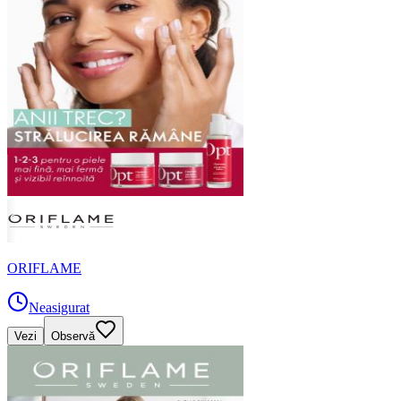
ORIFLAME
Neasigurat
Vezi
Observă