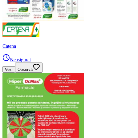
Catena
Neasigurat
Vezi
Observă