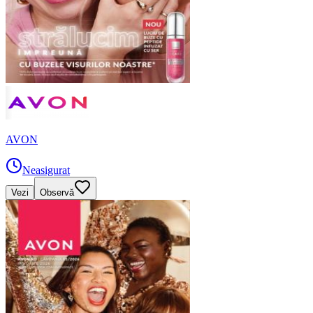
AVON
Neasigurat
Vezi
Observă