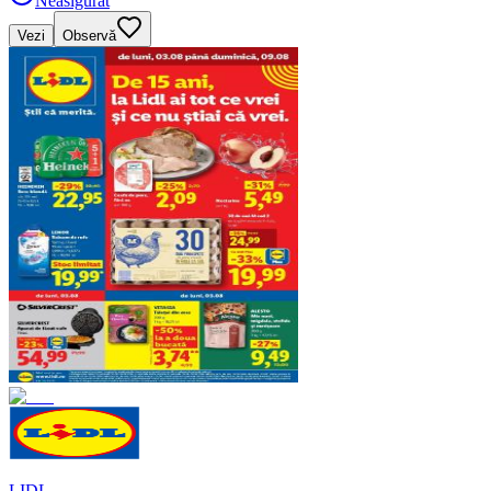
Neasigurat
Vezi
Observă
LIDL