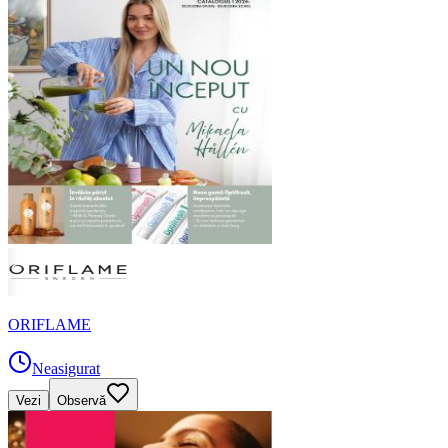
ORIFLAME
Neasigurat
Vezi
Observă