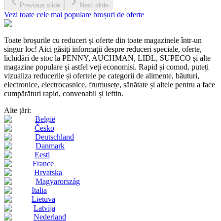
Previous slide
Next slide
Vezi toate cele mai populare broșuri de oferte
Toate broșurile cu reduceri și oferte din toate magazinele într-un
singur loc! Aici găsiți informații despre reduceri speciale, oferte,
lichidări de stoc la PENNY, AUCHMAN, LIDL, SUPECO și alte
magazine populare și astfel veți economisi. Rapid și comod, puteți
vizualiza reducerile și ofertele pe categorii de alimente, băuturi,
electronice, electrocasnice, frumusețe, sănătate și altele pentru a face
cumpărături rapid, convenabil și ieftin.
Alte țări:
België
Česko
Deutschland
Danmark
Eesti
France
Hrvatska
Magyarország
Italia
Lietuva
Latvija
Nederland