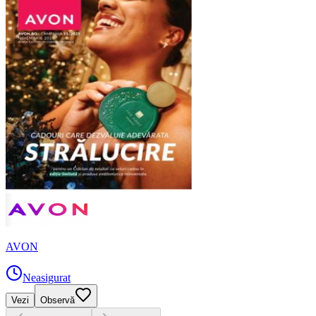
AVON
Neasigurat
Vezi
Observă