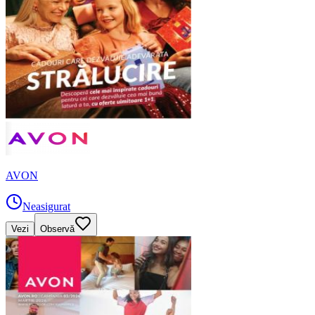
AVON
Neasigurat
Vezi
Observă