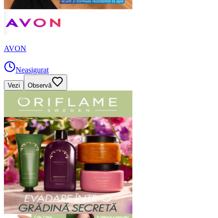
AVON
Neasigurat
Vezi
Observă