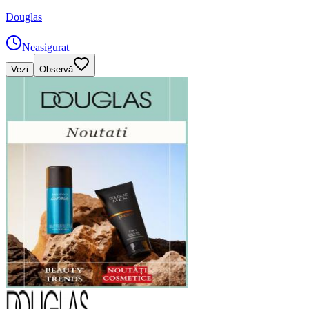
Douglas
Neasigurat
Vezi
Observă