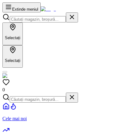
Extinde meniul
Selectați
Selectați
0
Cele mai noi