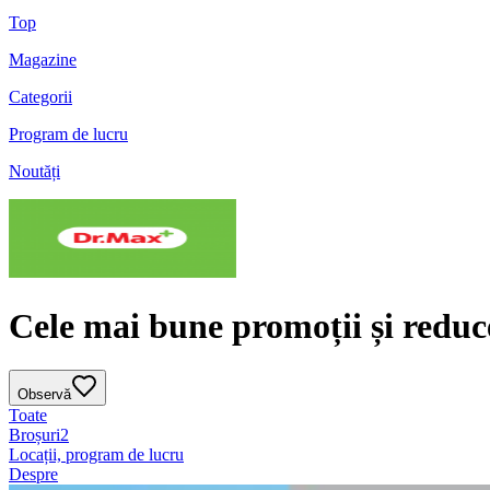
Top
Magazine
Categorii
Program de lucru
Noutăți
Cele mai bune promoții și reduc
Observă
Toate
Broșuri
2
Locații, program de lucru
Despre