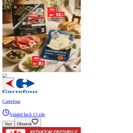
Carrefour
Valabil încă 13 zile
Vezi
Observă