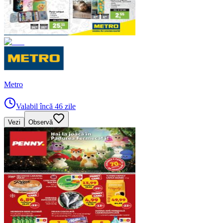
Metro
Valabil încă 46 zile
Vezi
Observă