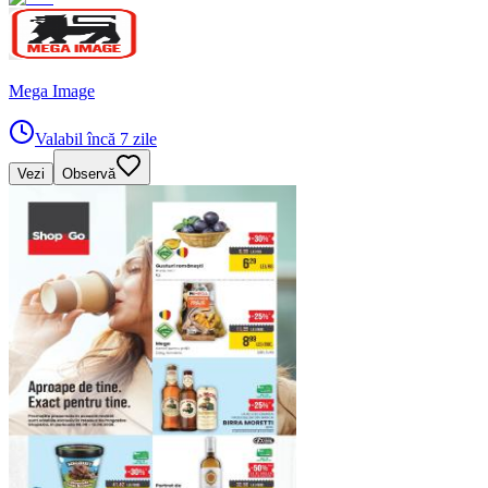
Mega Image
Valabil încă 7 zile
Vezi
Observă