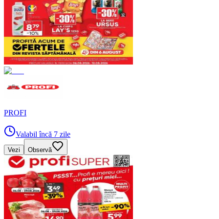
PROFI
Valabil încă 7 zile
Vezi
Observă