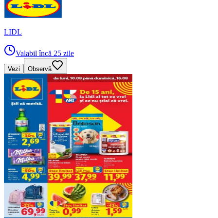
LIDL
Valabil încă 25 zile
Vezi
Observă