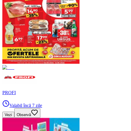
PROFI
Valabil încă 7 zile
Vezi
Observă