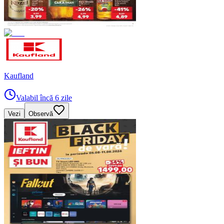
Kaufland
Valabil încă 6 zile
Vezi
Observă