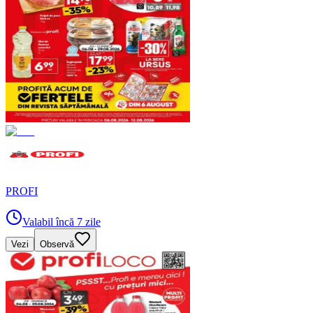
PROFI
Valabil încă 7 zile
Vezi
Observă