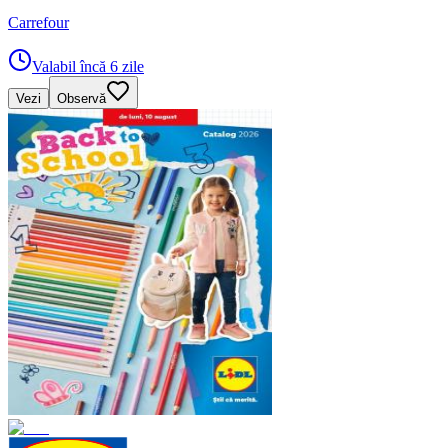
Carrefour
Valabil încă 6 zile
Vezi
Observă