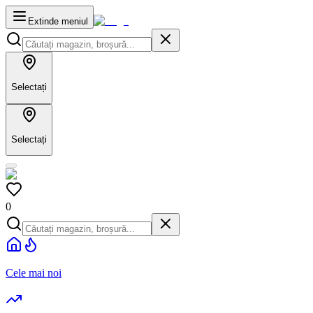
Extinde meniul
Selectați
Selectați
0
Cele mai noi