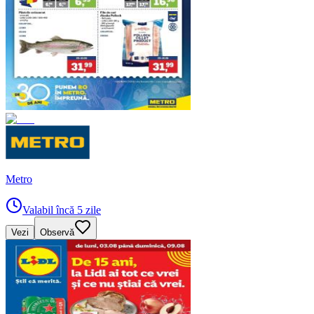
Metro
Valabil încă 5 zile
Vezi
Observă