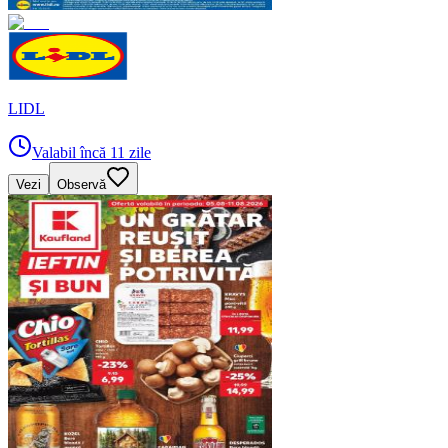
LIDL
Valabil încă 11 zile
Vezi
Observă