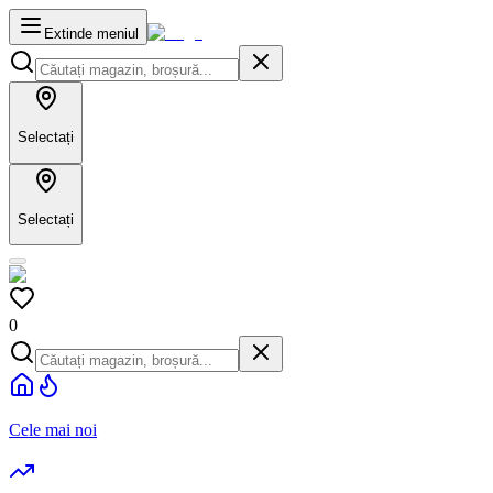
Extinde meniul
Selectați
Selectați
0
Cele mai noi