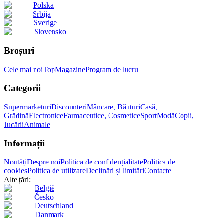
Polska
Srbija
Sverige
Slovensko
Broșuri
Cele mai noi
Top
Magazine
Program de lucru
Categorii
Supermarketuri
Discounteri
Mâncare, Băuturi
Casă,
Grădină
Electronice
Farmaceutice, Cosmetice
Sport
Modă
Copii,
Jucării
Animale
Informații
Noutăți
Despre noi
Politica de confidențialitate
Politica de
cookies
Politica de utilizare
Declinări și limitări
Contacte
Alte țări:
België
Česko
Deutschland
Danmark