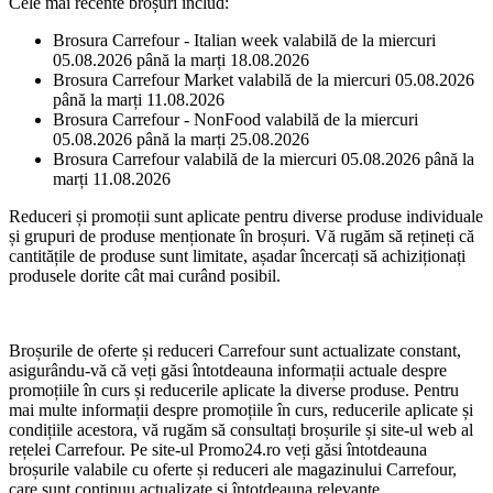
Cele mai recente broșuri includ:
Brosura Carrefour - Italian week valabilă de la miercuri
05.08.2026 până la marți 18.08.2026
Brosura Carrefour Market valabilă de la miercuri 05.08.2026
până la marți 11.08.2026
Brosura Carrefour - NonFood valabilă de la miercuri
05.08.2026 până la marți 25.08.2026
Brosura Carrefour valabilă de la miercuri 05.08.2026 până la
marți 11.08.2026
Reduceri și promoții sunt aplicate pentru diverse produse individuale
și grupuri de produse menționate în broșuri. Vă rugăm să rețineți că
cantitățile de produse sunt limitate, așadar încercați să achiziționați
produsele dorite cât mai curând posibil.
Broșurile de oferte și reduceri Carrefour sunt actualizate constant,
asigurându-vă că veți găsi întotdeauna informații actuale despre
promoțiile în curs și reducerile aplicate la diverse produse. Pentru
mai multe informații despre promoțiile în curs, reducerile aplicate și
condițiile acestora, vă rugăm să consultați broșurile și site-ul web al
rețelei Carrefour. Pe site-ul Promo24.ro veți găsi întotdeauna
broșurile valabile cu oferte și reduceri ale magazinului Carrefour,
care sunt continuu actualizate și întotdeauna relevante.