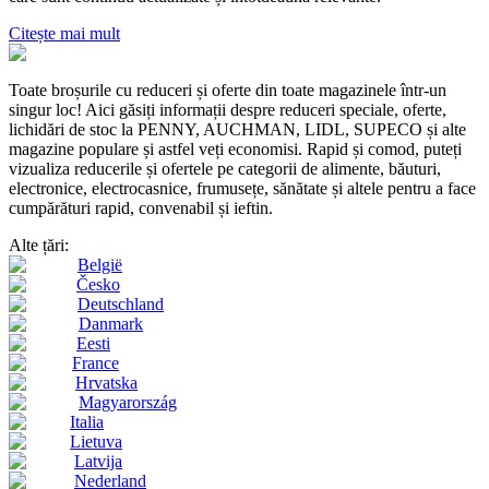
Citește mai mult
Toate broșurile cu reduceri și oferte din toate magazinele într-un
singur loc! Aici găsiți informații despre reduceri speciale, oferte,
lichidări de stoc la PENNY, AUCHMAN, LIDL, SUPECO și alte
magazine populare și astfel veți economisi. Rapid și comod, puteți
vizualiza reducerile și ofertele pe categorii de alimente, băuturi,
electronice, electrocasnice, frumusețe, sănătate și altele pentru a face
cumpărături rapid, convenabil și ieftin.
Alte țări:
België
Česko
Deutschland
Danmark
Eesti
France
Hrvatska
Magyarország
Italia
Lietuva
Latvija
Nederland