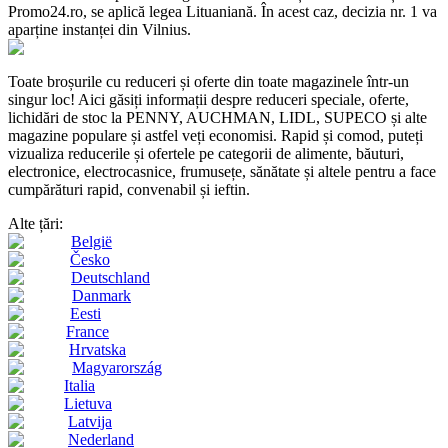
Promo24.ro, se aplică legea Lituaniană. În acest caz, decizia nr. 1 va
aparține instanței din Vilnius.
Toate broșurile cu reduceri și oferte din toate magazinele într-un
singur loc! Aici găsiți informații despre reduceri speciale, oferte,
lichidări de stoc la PENNY, AUCHMAN, LIDL, SUPECO și alte
magazine populare și astfel veți economisi. Rapid și comod, puteți
vizualiza reducerile și ofertele pe categorii de alimente, băuturi,
electronice, electrocasnice, frumusețe, sănătate și altele pentru a face
cumpărături rapid, convenabil și ieftin.
Alte țări:
België
Česko
Deutschland
Danmark
Eesti
France
Hrvatska
Magyarország
Italia
Lietuva
Latvija
Nederland