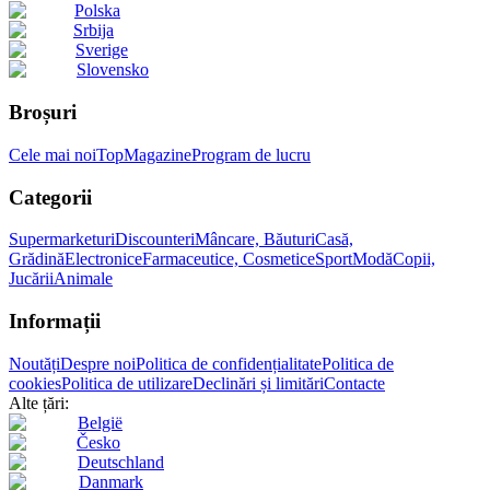
Polska
Srbija
Sverige
Slovensko
Broșuri
Cele mai noi
Top
Magazine
Program de lucru
Categorii
Supermarketuri
Discounteri
Mâncare, Băuturi
Casă,
Grădină
Electronice
Farmaceutice, Cosmetice
Sport
Modă
Copii,
Jucării
Animale
Informații
Noutăți
Despre noi
Politica de confidențialitate
Politica de
cookies
Politica de utilizare
Declinări și limitări
Contacte
Alte țări:
België
Česko
Deutschland
Danmark