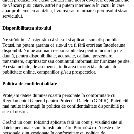
de vânzări publicitare, astfel nu putem intermedia în cazul în care
apar probleme cu achiziția, livrarea sau returnarea produsului și/sau
serviciului.
Disponibilitatea site-ului
Ne străduim să asigurăm că site-ul și aplicația sunt disponibile.
Totuși, nu putem garanta că site-ul va fi fără erori sau întotdeauna
disponibil. Nu ne asumăm responsabilitatea pentru niciun tip de
daună, pentru disponibilitate, acuratețe, calitate, prezentare,
transmitere, cuprinzător sau conținutul informațiilor furnizate pe site.
Acesta include, de asemenea, indicarea incorectă a duratei de
publicitate online, campaniilor și/sau prospectelor.
Politica de confidențialitate
Protejăm datele dumneavoastră personale în conformitate cu
Regulamentul General pentru Protecția Datelor (GDPR). Puteți citi
mai multe informații în politica de confidențialitate disponibilă pe
site-ul nostru.
Creând un cont, folosind aplicația fără un cont și vizitând site-ul,
datele personale sunt transferate către Promo24.ro. Aceste date
personale sunt gestionate în conformitate cu politica de