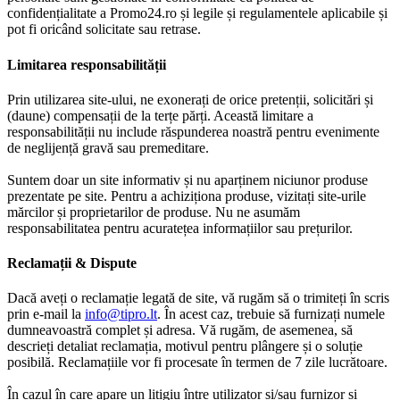
confidențialitate a Promo24.ro și legile și regulamentele aplicabile și
pot fi oricând solicitate sau retrase.
Limitarea responsabilității
Prin utilizarea site-ului, ne exonerați de orice pretenții, solicitări și
(daune) compensații de la terțe părți. Această limitare a
responsabilității nu include răspunderea noastră pentru evenimente
de neglijență gravă sau premeditare.
Suntem doar un site informativ și nu aparținem niciunor produse
prezentate pe site. Pentru a achiziționa produse, vizitați site-urile
mărcilor și proprietarilor de produse. Nu ne asumăm
responsabilitatea pentru acuratețea informațiilor sau prețurilor.
Reclamații & Dispute
Dacă aveți o reclamație legată de site, vă rugăm să o trimiteți în scris
prin e-mail la
info@tipro.lt
. În acest caz, trebuie să furnizați numele
dumneavoastră complet și adresa. Vă rugăm, de asemenea, să
descrieți detaliat reclamația, motivul pentru plângere și o soluție
posibilă. Reclamațiile vor fi procesate în termen de 7 zile lucrătoare.
În cazul în care apare un litigiu între utilizator și/sau furnizor și