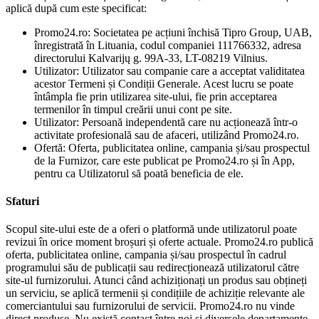
aplică după cum este specificat:
Promo24.ro: Societatea pe acțiuni închisă Tipro Group, UAB,
înregistrată în Lituania, codul companiei 111766332, adresa
directorului Kalvarijų g. 99A-33, LT-08219 Vilnius.
Utilizator: Utilizator sau companie care a acceptat validitatea
acestor Termeni și Condiții Generale. Acest lucru se poate
întâmpla fie prin utilizarea site-ului, fie prin acceptarea
termenilor în timpul creării unui cont pe site.
Utilizator: Persoană independentă care nu acționează într-o
activitate profesională sau de afaceri, utilizând Promo24.ro.
Ofertă: Oferta, publicitatea online, campania și/sau prospectul
de la Furnizor, care este publicat pe Promo24.ro și în App,
pentru ca Utilizatorul să poată beneficia de ele.
Sfaturi
Scopul site-ului este de a oferi o platformă unde utilizatorul poate
revizui în orice moment broșuri și oferte actuale. Promo24.ro publică
oferta, publicitatea online, campania și/sau prospectul în cadrul
programului său de publicații sau redirecționează utilizatorul către
site-ul furnizorului. Atunci când achiziționați un produs sau obțineți
un serviciu, se aplică termenii și condițiile de achiziție relevante ale
comerciantului sau furnizorului de servicii. Promo24.ro nu vinde
direct produse. Nu există contact între noi și diversele departamente