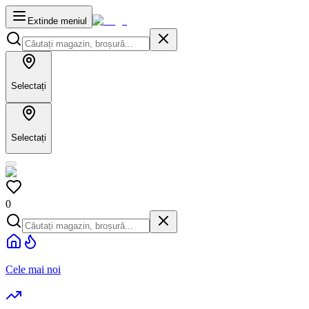
Extinde meniul
Selectați
Selectați
0
Cele mai noi