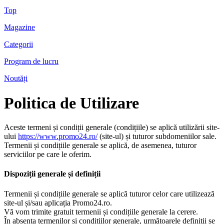
Top
Magazine
Categorii
Program de lucru
Noutăți
Politica de Utilizare
Aceste termeni și condiții generale (condițiile) se aplică utilizării site-
ului
https://www.promo24.ro/
(site-ul) și tuturor subdomeniilor sale.
Termenii și condițiile generale se aplică, de asemenea, tuturor
serviciilor pe care le oferim.
Dispoziții generale și definiții
Termenii și condițiile generale se aplică tuturor celor care utilizează
site-ul și/sau aplicația Promo24.ro.
Vă vom trimite gratuit termenii și condițiile generale la cerere.
În absența termenilor și condițiilor generale, următoarele definiții se