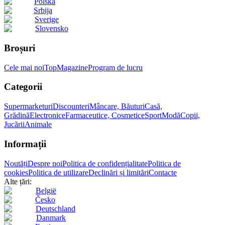
Polska
Srbija
Sverige
Slovensko
Broșuri
Cele mai noi
Top
Magazine
Program de lucru
Categorii
Supermarketuri
Discounteri
Mâncare, Băuturi
Casă,
Grădină
Electronice
Farmaceutice, Cosmetice
Sport
Modă
Copii,
Jucării
Animale
Informații
Noutăți
Despre noi
Politica de confidențialitate
Politica de
cookies
Politica de utilizare
Declinări și limitări
Contacte
Alte țări:
België
Česko
Deutschland
Danmark