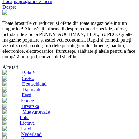
Locații, program de lucru
Despre
Toate broșurile cu reduceri și oferte din toate magazinele într-un
singur loc! Aici găsiți informații despre reduceri speciale, oferte,
lichidări de stoc la PENNY, AUCHMAN, LIDL, SUPECO și alte
magazine populare și astfel veți economisi. Rapid și comod, puteți
vizualiza reducerile și ofertele pe categorii de alimente, băuturi,
electronice, electrocasnice, frumusețe, sănătate și altele pentru a face
cumpărături rapid, convenabil și ieftin.
Alte țări:
België
Česko
Deutschland
Danmark
Eesti
France
Hrvatska
Magyarország
Italia
Lietuva
Latvija
Nederland