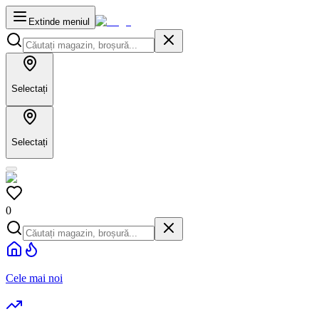
Extinde meniul
Selectați
Selectați
0
Cele mai noi