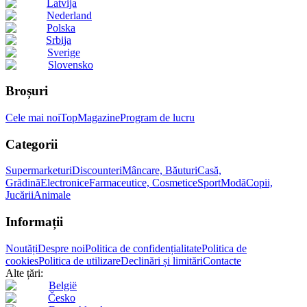
Latvija
Nederland
Polska
Srbija
Sverige
Slovensko
Broșuri
Cele mai noi
Top
Magazine
Program de lucru
Categorii
Supermarketuri
Discounteri
Mâncare, Băuturi
Casă,
Grădină
Electronice
Farmaceutice, Cosmetice
Sport
Modă
Copii,
Jucării
Animale
Informații
Noutăți
Despre noi
Politica de confidențialitate
Politica de
cookies
Politica de utilizare
Declinări și limitări
Contacte
Alte țări:
België
Česko