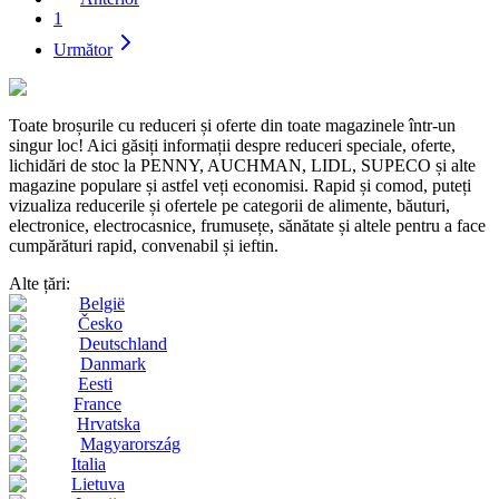
1
Următor
Toate broșurile cu reduceri și oferte din toate magazinele într-un
singur loc! Aici găsiți informații despre reduceri speciale, oferte,
lichidări de stoc la PENNY, AUCHMAN, LIDL, SUPECO și alte
magazine populare și astfel veți economisi. Rapid și comod, puteți
vizualiza reducerile și ofertele pe categorii de alimente, băuturi,
electronice, electrocasnice, frumusețe, sănătate și altele pentru a face
cumpărături rapid, convenabil și ieftin.
Alte țări:
België
Česko
Deutschland
Danmark
Eesti
France
Hrvatska
Magyarország
Italia
Lietuva