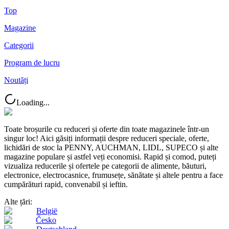
Top
Magazine
Categorii
Program de lucru
Noutăți
Loading...
Toate broșurile cu reduceri și oferte din toate magazinele într-un
singur loc! Aici găsiți informații despre reduceri speciale, oferte,
lichidări de stoc la PENNY, AUCHMAN, LIDL, SUPECO și alte
magazine populare și astfel veți economisi. Rapid și comod, puteți
vizualiza reducerile și ofertele pe categorii de alimente, băuturi,
electronice, electrocasnice, frumusețe, sănătate și altele pentru a face
cumpărături rapid, convenabil și ieftin.
Alte țări:
België
Česko