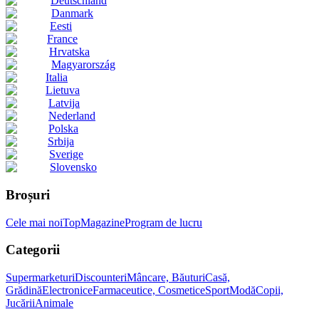
Deutschland
Danmark
Eesti
France
Hrvatska
Magyarország
Italia
Lietuva
Latvija
Nederland
Polska
Srbija
Sverige
Slovensko
Broșuri
Cele mai noi
Top
Magazine
Program de lucru
Categorii
Supermarketuri
Discounteri
Mâncare, Băuturi
Casă,
Grădină
Electronice
Farmaceutice, Cosmetice
Sport
Modă
Copii,
Jucării
Animale