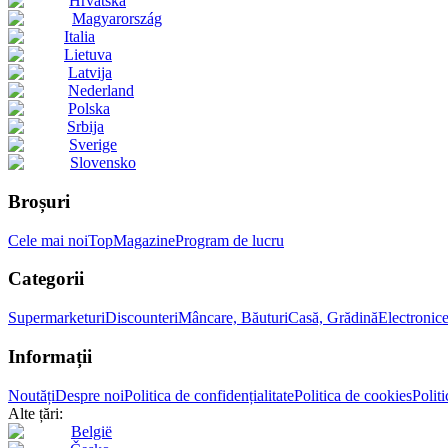
Hrvatska
Magyarország
Italia
Lietuva
Latvija
Nederland
Polska
Srbija
Sverige
Slovensko
Broșuri
Cele mai noi
Top
Magazine
Program de lucru
Categorii
Supermarketuri
Discounteri
Mâncare, Băuturi
Casă, Grădină
Electronic
Informații
Noutăți
Despre noi
Politica de confidențialitate
Politica de cookies
Politi
Alte țări:
België