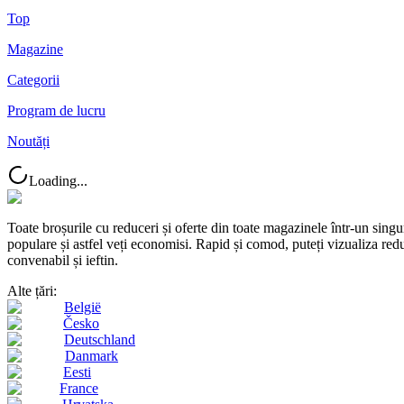
Top
Magazine
Categorii
Program de lucru
Noutăți
Loading...
Toate broșurile cu reduceri și oferte din toate magazinele într-un s
populare și astfel veți economisi. Rapid și comod, puteți vizualiza reduc
convenabil și ieftin.
Alte țări:
België
Česko
Deutschland
Danmark
Eesti
France