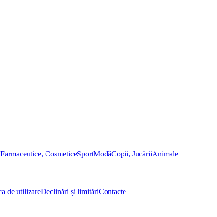
e
Farmaceutice, Cosmetice
Sport
Modă
Copii, Jucării
Animale
ca de utilizare
Declinări și limitări
Contacte