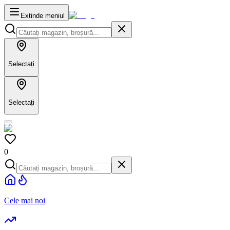
Extinde meniul
Selectați
Selectați
0
Cele mai noi