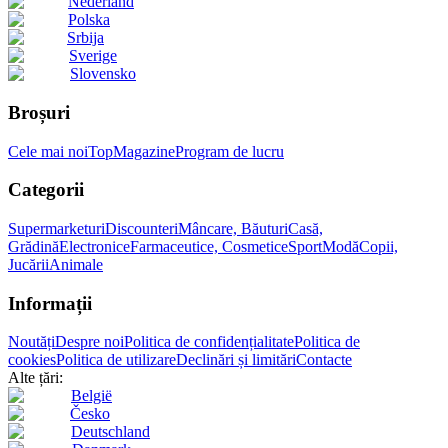
Nederland
Polska
Srbija
Sverige
Slovensko
Broșuri
Cele mai noi
Top
Magazine
Program de lucru
Categorii
Supermarketuri
Discounteri
Mâncare, Băuturi
Casă,
Grădină
Electronice
Farmaceutice, Cosmetice
Sport
Modă
Copii,
Jucării
Animale
Informații
Noutăți
Despre noi
Politica de confidențialitate
Politica de
cookies
Politica de utilizare
Declinări și limitări
Contacte
Alte țări:
België
Česko
Deutschland