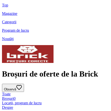
Top
Magazine
Categorii
Program de lucru
Noutăți
Broșuri de oferte de la Brick
Observă
Toate
Broșuri
0
Locații, program de lucru
Despre