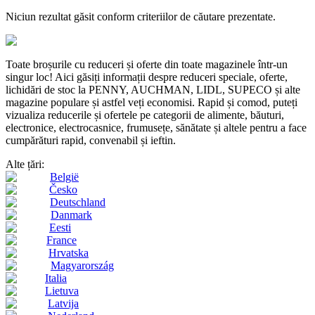
Niciun rezultat găsit conform criteriilor de căutare prezentate.
Toate broșurile cu reduceri și oferte din toate magazinele într-un
singur loc! Aici găsiți informații despre reduceri speciale, oferte,
lichidări de stoc la PENNY, AUCHMAN, LIDL, SUPECO și alte
magazine populare și astfel veți economisi. Rapid și comod, puteți
vizualiza reducerile și ofertele pe categorii de alimente, băuturi,
electronice, electrocasnice, frumusețe, sănătate și altele pentru a face
cumpărături rapid, convenabil și ieftin.
Alte țări:
België
Česko
Deutschland
Danmark
Eesti
France
Hrvatska
Magyarország
Italia
Lietuva
Latvija