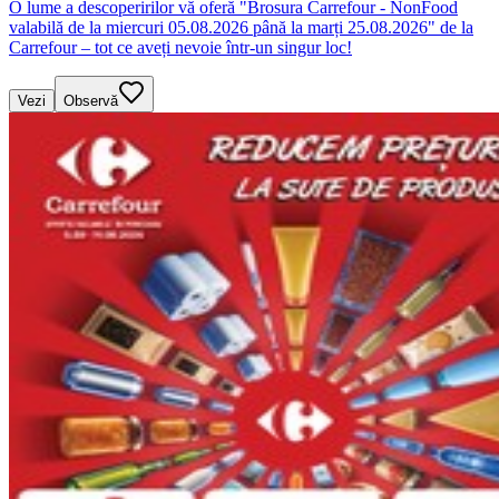
O lume a descoperirilor vă oferă "Brosura Carrefour - NonFood
valabilă de la miercuri 05.08.2026 până la marți 25.08.2026" de la
Carrefour – tot ce aveți nevoie într-un singur loc!
Vezi
Observă