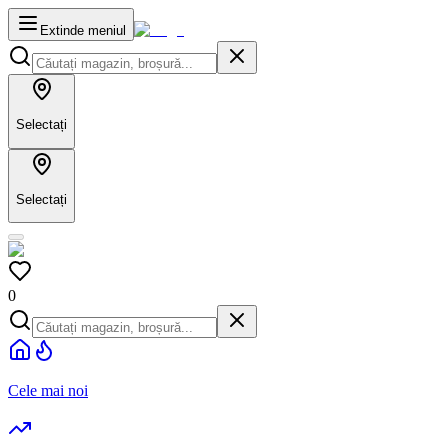
Extinde meniul
Selectați
Selectați
0
Cele mai noi