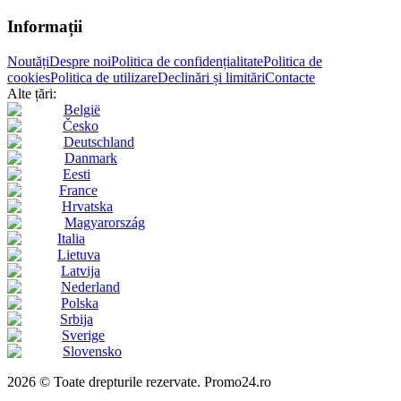
Informații
Noutăți
Despre noi
Politica de confidențialitate
Politica de
cookies
Politica de utilizare
Declinări și limitări
Contacte
Alte țări:
België
Česko
Deutschland
Danmark
Eesti
France
Hrvatska
Magyarország
Italia
Lietuva
Latvija
Nederland
Polska
Srbija
Sverige
Slovensko
2026 © Toate drepturile rezervate. Promo24.ro