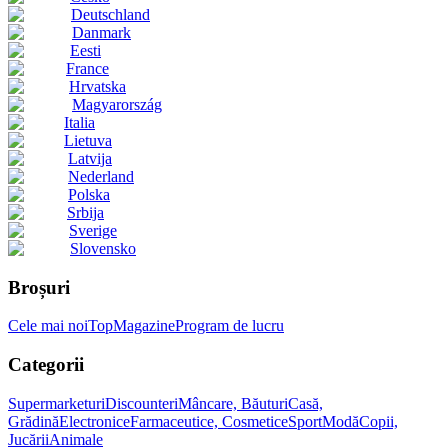
Deutschland
Danmark
Eesti
France
Hrvatska
Magyarország
Italia
Lietuva
Latvija
Nederland
Polska
Srbija
Sverige
Slovensko
Broșuri
Cele mai noi
Top
Magazine
Program de lucru
Categorii
Supermarketuri
Discounteri
Mâncare, Băuturi
Casă,
Grădină
Electronice
Farmaceutice, Cosmetice
Sport
Modă
Copii,
Jucării
Animale