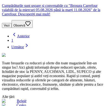
Cumpărăturile sunt ușoare și convenabile cu "Brosura Carrefour
valabilă de la miercuri 05.08.2026 până la marți 11.08.2026" de la
Carrefour. Descoperiți mai mult!
Vezi
Observă
Anterior
1
Următor
Toate broșurile cu reduceri și oferte din toate magazinele într-un
singur loc! Aici găsiți informații despre reduceri speciale, oferte,
lichidări de stoc la PENNY, AUCHMAN, LIDL, SUPECO și alte
magazine populare și astfel veți economisi. Rapid și comod, puteți
vizualiza reducerile și ofertele pe categorii de alimente, băuturi,
electronice, electrocasnice, frumusețe, sănătate și altele pentru a face
cumpărături rapid, convenabil și ieftin.
Alte țări:
België
Česko