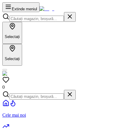
Extinde meniul
Selectați
Selectați
0
Cele mai noi