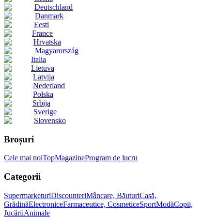
Deutschland
Danmark
Eesti
France
Hrvatska
Magyarország
Italia
Lietuva
Latvija
Nederland
Polska
Srbija
Sverige
Slovensko
Broșuri
Cele mai noi
Top
Magazine
Program de lucru
Categorii
Supermarketuri
Discounteri
Mâncare, Băuturi
Casă,
Grădină
Electronice
Farmaceutice, Cosmetice
Sport
Modă
Copii,
Jucării
Animale