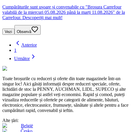
Cumpărăturile sunt ușoare și convenabile cu "Brosura Carrefour
valabilă de la miercuri 05.08.2026 până la marți 11.08.2026" de la
Carrefour. Descoperiți mai mult!
Vezi
Observă
Anterior
1
Următor
Toate broșurile cu reduceri și oferte din toate magazinele într-un
singur loc! Aici găsiți informații despre reduceri speciale, oferte,
lichidări de stoc la PENNY, AUCHMAN, LIDL, SUPECO și alte
magazine populare și astfel veți economisi. Rapid și comod, puteți
vizualiza reducerile și ofertele pe categorii de alimente, băuturi,
electronice, electrocasnice, frumusețe, sănătate și altele pentru a face
cumpărături rapid, convenabil și ieftin.
Alte țări:
België
Česko