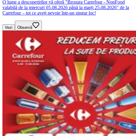
O lume a descoperirilor vă oferă "Brosura Carrefour - NonFood
valabilă de la miercuri 05.08.2026 până la marți 25.08.2026" de la
Carrefour – tot ce aveți nevoie într-un singur loc!
Vezi
Observă