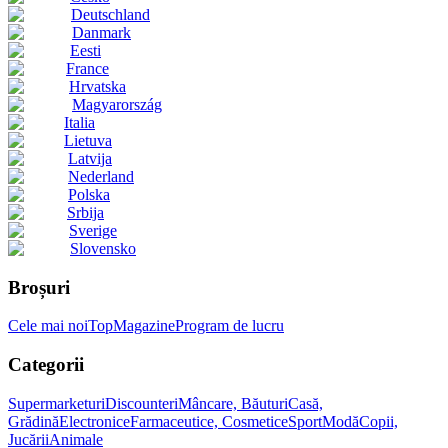
Deutschland
Danmark
Eesti
France
Hrvatska
Magyarország
Italia
Lietuva
Latvija
Nederland
Polska
Srbija
Sverige
Slovensko
Broșuri
Cele mai noi
Top
Magazine
Program de lucru
Categorii
Supermarketuri
Discounteri
Mâncare, Băuturi
Casă,
Grădină
Electronice
Farmaceutice, Cosmetice
Sport
Modă
Copii,
Jucării
Animale