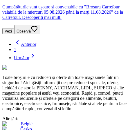
Cumpărăturile sunt ușoare și convenabile cu "Brosura Carrefour
valabilă de la miercuri 05.08.2026 până la marți 11.08.2026" de la
Carrefour. Descoperiți mai mult!
Vezi
Observă
Anterior
1
Următor
Toate broșurile cu reduceri și oferte din toate magazinele într-un
singur loc! Aici găsiți informații despre reduceri speciale, oferte,
lichidări de stoc la PENNY, AUCHMAN, LIDL, SUPECO și alte
magazine populare și astfel veți economisi. Rapid și comod, puteți
vizualiza reducerile și ofertele pe categorii de alimente, băuturi,
electronice, electrocasnice, frumusețe, sănătate și altele pentru a face
cumpărături rapid, convenabil și ieftin.
Alte țări:
België
Česko