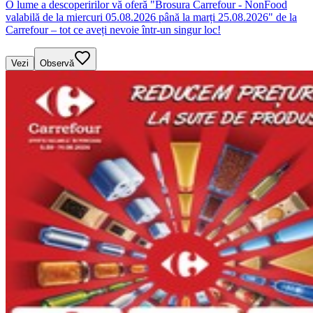
O lume a descoperirilor vă oferă "Brosura Carrefour - NonFood
valabilă de la miercuri 05.08.2026 până la marți 25.08.2026" de la
Carrefour – tot ce aveți nevoie într-un singur loc!
Vezi
Observă