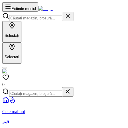
Extinde meniul
Selectați
Selectați
0
Cele mai noi