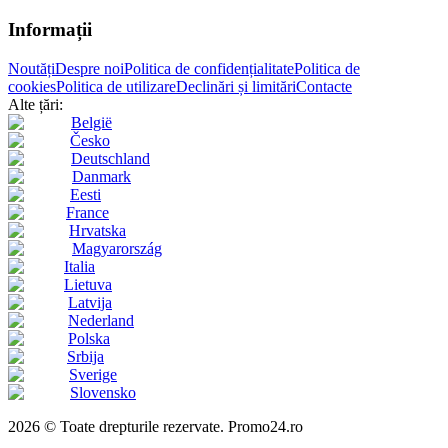
Informații
Noutăți
Despre noi
Politica de confidențialitate
Politica de
cookies
Politica de utilizare
Declinări și limitări
Contacte
Alte țări:
België
Česko
Deutschland
Danmark
Eesti
France
Hrvatska
Magyarország
Italia
Lietuva
Latvija
Nederland
Polska
Srbija
Sverige
Slovensko
2026 © Toate drepturile rezervate. Promo24.ro