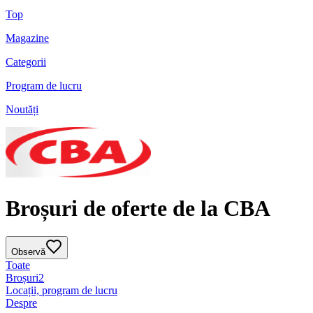
Top
Magazine
Categorii
Program de lucru
Noutăți
Broșuri de oferte de la CBA
Observă
Toate
Broșuri
2
Locații, program de lucru
Despre