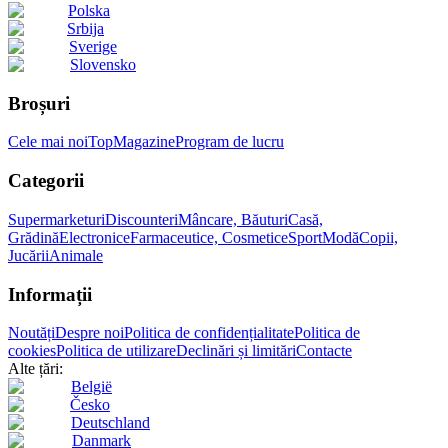
Polska
Srbija
Sverige
Slovensko
Broșuri
Cele mai noi
Top
Magazine
Program de lucru
Categorii
Supermarketuri
Discounteri
Mâncare, Băuturi
Casă,
Grădină
Electronice
Farmaceutice, Cosmetice
Sport
Modă
Copii,
Jucării
Animale
Informații
Noutăți
Despre noi
Politica de confidențialitate
Politica de
cookies
Politica de utilizare
Declinări și limitări
Contacte
Alte țări:
België
Česko
Deutschland
Danmark