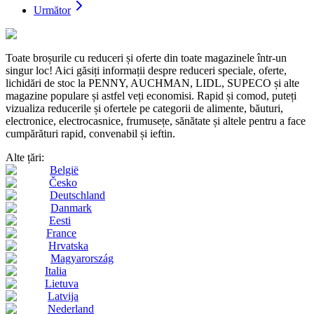
Următor
Toate broșurile cu reduceri și oferte din toate magazinele într-un
singur loc! Aici găsiți informații despre reduceri speciale, oferte,
lichidări de stoc la PENNY, AUCHMAN, LIDL, SUPECO și alte
magazine populare și astfel veți economisi. Rapid și comod, puteți
vizualiza reducerile și ofertele pe categorii de alimente, băuturi,
electronice, electrocasnice, frumusețe, sănătate și altele pentru a face
cumpărături rapid, convenabil și ieftin.
Alte țări:
België
Česko
Deutschland
Danmark
Eesti
France
Hrvatska
Magyarország
Italia
Lietuva
Latvija
Nederland