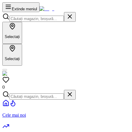
Extinde meniul
Selectați
Selectați
0
Cele mai noi