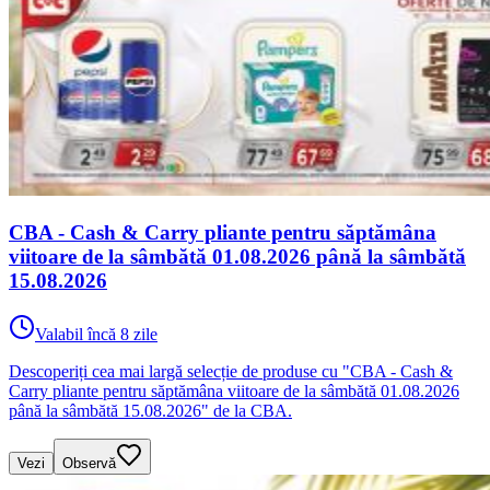
CBA - Cash & Carry pliante pentru săptămâna
viitoare de la sâmbătă 01.08.2026 până la sâmbătă
15.08.2026
Valabil încă 8 zile
Descoperiți cea mai largă selecție de produse cu "CBA - Cash &
Carry pliante pentru săptămâna viitoare de la sâmbătă 01.08.2026
până la sâmbătă 15.08.2026" de la CBA.
Vezi
Observă