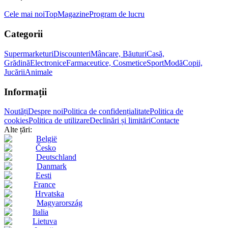
Cele mai noi
Top
Magazine
Program de lucru
Categorii
Supermarketuri
Discounteri
Mâncare, Băuturi
Casă,
Grădină
Electronice
Farmaceutice, Cosmetice
Sport
Modă
Copii,
Jucării
Animale
Informații
Noutăți
Despre noi
Politica de confidențialitate
Politica de
cookies
Politica de utilizare
Declinări și limitări
Contacte
Alte țări:
België
Česko
Deutschland
Danmark
Eesti
France
Hrvatska
Magyarország
Italia
Lietuva