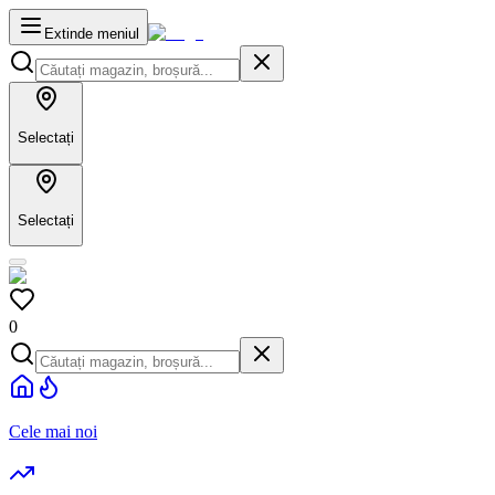
Extinde meniul
Selectați
Selectați
0
Cele mai noi