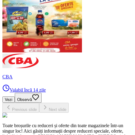
CBA
Valabil încă 14 zile
Vezi
Observă
Previous slide
Next slide
Toate broșurile cu reduceri și oferte din toate magazinele într-un
singur loc! Aici găsiți informații despre reduceri speciale, oferte,