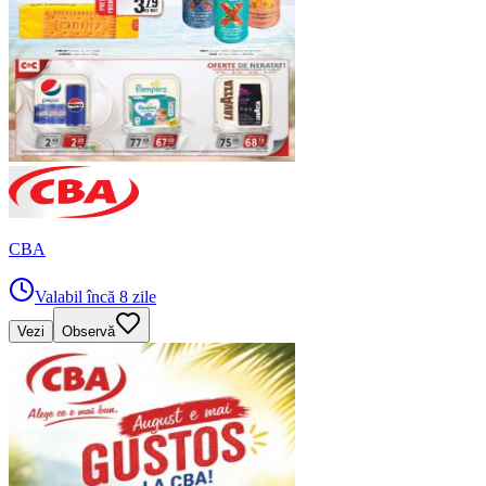
CBA
Valabil încă 8 zile
Vezi
Observă