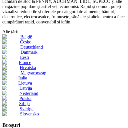
lichidări de stoc la PENNY, AUCHMAN, LIDL, SUPECO și alte
magazine populare și astfel veți economisi. Rapid și comod, puteți
vizualiza reducerile și ofertele pe categorii de alimente, băuturi,
electronice, electrocasnice, frumusețe, sănătate și altele pentru a face
cumpărături rapid, convenabil și ieftin.
Alte țări:
België
Česko
Deutschland
Danmark
Eesti
France
Hrvatska
Magyarország
Italia
Lietuva
Latvija
Nederland
Polska
Srbija
Sverige
Slovensko
Broșuri