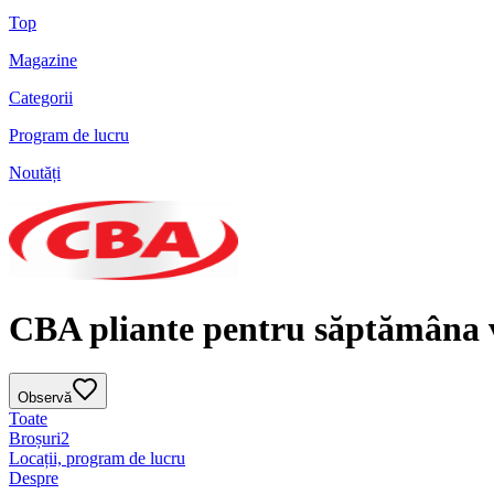
Top
Magazine
Categorii
Program de lucru
Noutăți
CBA pliante pentru săptămâna vi
Observă
Toate
Broșuri
2
Locații, program de lucru
Despre