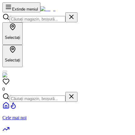
Extinde meniul
Selectați
Selectați
0
Cele mai noi