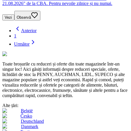
21.08.2026" de la CBA. Pentru nevoile zilnice și nu numai.
Vezi
Observă
Anterior
1
Următor
Toate broșurile cu reduceri și oferte din toate magazinele într-un
singur loc! Aici găsiți informații despre reduceri speciale, oferte,
lichidări de stoc la PENNY, AUCHMAN, LIDL, SUPECO și alte
magazine populare și astfel veți economisi. Rapid și comod, puteți
vizualiza reducerile și ofertele pe categorii de alimente, băuturi,
electronice, electrocasnice, frumusețe, sănătate și altele pentru a face
cumpărături rapid, convenabil și ieftin.
Alte țări:
België
Česko
Deutschland
Danmark