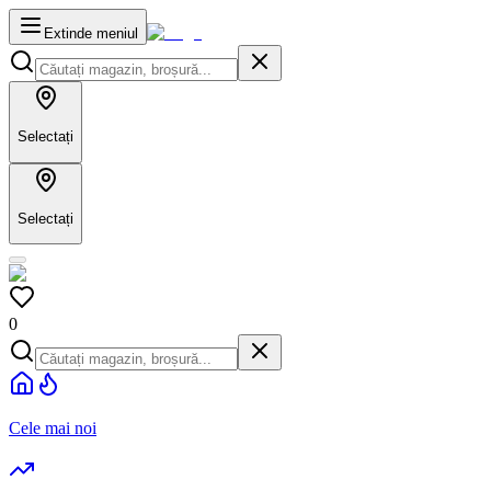
Extinde meniul
Selectați
Selectați
0
Cele mai noi