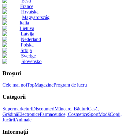
Eesti
France
Hrvatska
Magyarország
Italia
Lietuva
Latvija
Nederland
Polska
Srbija
Sverige
Slovensko
Broșuri
Cele mai noi
Top
Magazine
Program de lucru
Categorii
Supermarketuri
Discounteri
Mâncare, Băuturi
Casă,
Grădină
Electronice
Farmaceutice, Cosmetice
Sport
Modă
Copii,
Jucării
Animale
Informații