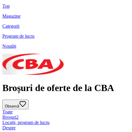
Top
Magazine
Categorii
Program de lucru
Noutăți
Broșuri de oferte de la CBA
Observă
Toate
Broșuri
2
Locații, program de lucru
Despre