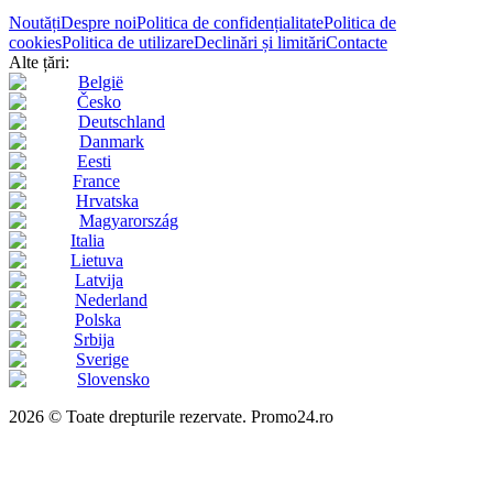
Noutăți
Despre noi
Politica de confidențialitate
Politica de
cookies
Politica de utilizare
Declinări și limitări
Contacte
Alte țări:
België
Česko
Deutschland
Danmark
Eesti
France
Hrvatska
Magyarország
Italia
Lietuva
Latvija
Nederland
Polska
Srbija
Sverige
Slovensko
2026 © Toate drepturile rezervate. Promo24.ro