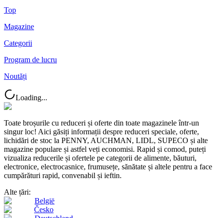
Top
Magazine
Categorii
Program de lucru
Noutăți
Loading...
Toate broșurile cu reduceri și oferte din toate magazinele într-un
singur loc! Aici găsiți informații despre reduceri speciale, oferte,
lichidări de stoc la PENNY, AUCHMAN, LIDL, SUPECO și alte
magazine populare și astfel veți economisi. Rapid și comod, puteți
vizualiza reducerile și ofertele pe categorii de alimente, băuturi,
electronice, electrocasnice, frumusețe, sănătate și altele pentru a face
cumpărături rapid, convenabil și ieftin.
Alte țări:
België
Česko