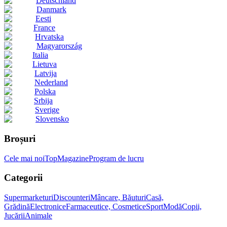
Deutschland
Danmark
Eesti
France
Hrvatska
Magyarország
Italia
Lietuva
Latvija
Nederland
Polska
Srbija
Sverige
Slovensko
Broșuri
Cele mai noi
Top
Magazine
Program de lucru
Categorii
Supermarketuri
Discounteri
Mâncare, Băuturi
Casă,
Grădină
Electronice
Farmaceutice, Cosmetice
Sport
Modă
Copii,
Jucării
Animale