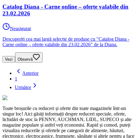
Catalog Diana - Carne online – oferte valabile din
23.02.2026
Neasigurat
Descoperiți cea mai largă selecție de produse cu "Catalog Diana -
Carne online – oferte valabile din 23.02.2026" de la Diana.
Vezi
Observă
Anterior
1
Următor
Toate broșurile cu reduceri și oferte din toate magazinele într-un
singur loc! Aici găsiți informații despre reduceri speciale, oferte,
lichidări de stoc la PENNY, AUCHMAN, LIDL, SUPECO și alte
magazine populare și astfel veți economisi. Rapid și comod, puteți
vizualiza reducerile și ofertele pe categorii de alimente, băuturi,
electronice, electrocasnice, frumusețe, sănătate și altele pentru a face