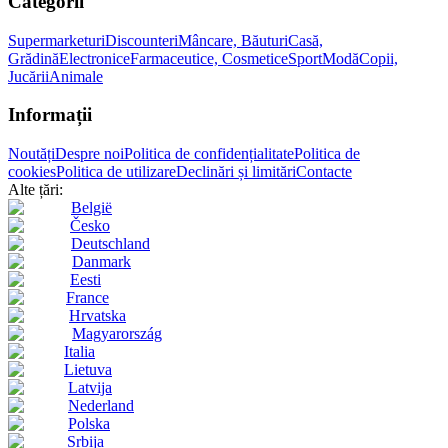
Categorii
Supermarketuri
Discounteri
Mâncare, Băuturi
Casă,
Grădină
Electronice
Farmaceutice, Cosmetice
Sport
Modă
Copii,
Jucării
Animale
Informații
Noutăți
Despre noi
Politica de confidențialitate
Politica de
cookies
Politica de utilizare
Declinări și limitări
Contacte
Alte țări:
België
Česko
Deutschland
Danmark
Eesti
France
Hrvatska
Magyarország
Italia
Lietuva
Latvija
Nederland
Polska
Srbija