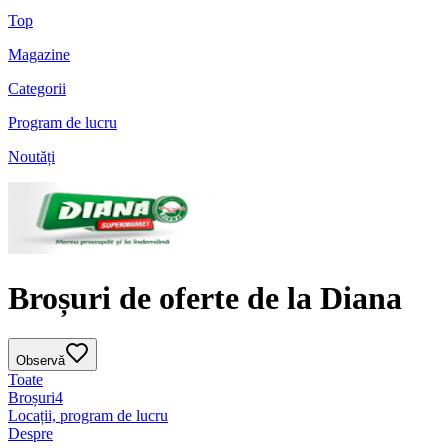
Top
Magazine
Categorii
Program de lucru
Noutăți
Broșuri de oferte de la Diana
Observă
Toate
Broșuri
4
Locații, program de lucru
Despre