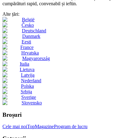
cumpărături rapid, convenabil și ieftin.
Alte țări:
België
Česko
Deutschland
Danmark
Eesti
France
Hrvatska
Magyarország
Italia
Lietuva
Latvija
Nederland
Polska
Srbija
Sverige
Slovensko
Broșuri
Cele mai noi
Top
Magazine
Program de lucru