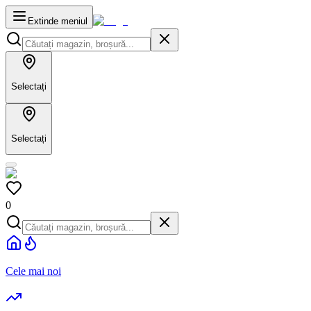
Extinde meniul
Selectați
Selectați
0
Cele mai noi