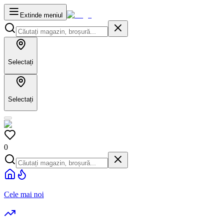
Extinde meniul
Selectați
Selectați
0
Cele mai noi