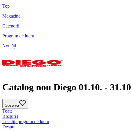
Top
Magazine
Categorii
Program de lucru
Noutăți
Catalog nou Diego 01.10. - 31.10
Observă
Toate
Broșuri
1
Locații, program de lucru
Despre