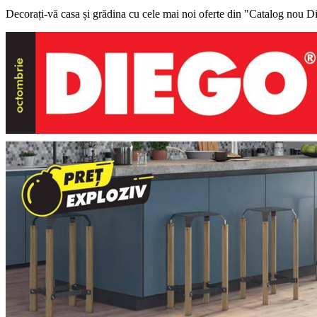
Decorați-vă casa și grădina cu cele mai noi oferte din "Catalog nou D