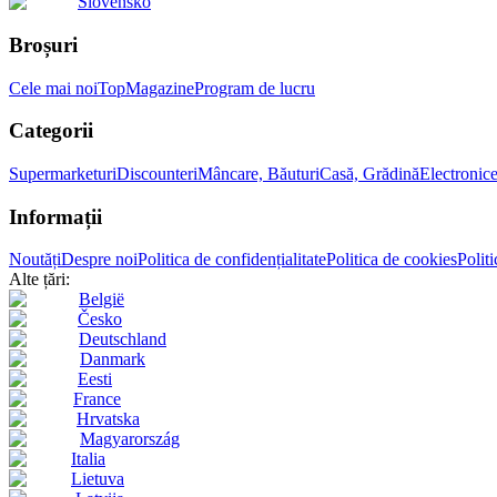
Slovensko
Broșuri
Cele mai noi
Top
Magazine
Program de lucru
Categorii
Supermarketuri
Discounteri
Mâncare, Băuturi
Casă, Grădină
Electronic
Informații
Noutăți
Despre noi
Politica de confidențialitate
Politica de cookies
Politi
Alte țări:
België
Česko
Deutschland
Danmark
Eesti
France
Hrvatska
Magyarország
Italia
Lietuva