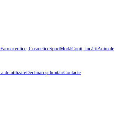
e
Farmaceutice, Cosmetice
Sport
Modă
Copii, Jucării
Animale
ca de utilizare
Declinări și limitări
Contacte