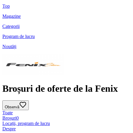
Top
Magazine
Categorii
Program de lucru
Noutăți
Broșuri de oferte de la Fenix
Observă
Toate
Broșuri
0
Locații, program de lucru
Despre