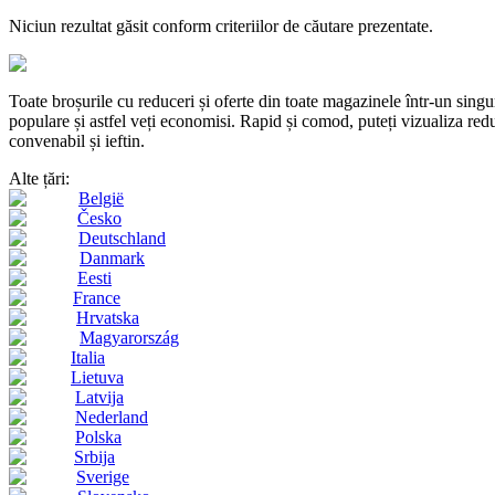
Niciun rezultat găsit conform criteriilor de căutare prezentate.
Toate broșurile cu reduceri și oferte din toate magazinele într-un s
populare și astfel veți economisi. Rapid și comod, puteți vizualiza reduc
convenabil și ieftin.
Alte țări:
België
Česko
Deutschland
Danmark
Eesti
France
Hrvatska
Magyarország
Italia
Lietuva
Latvija
Nederland
Polska
Srbija
Sverige