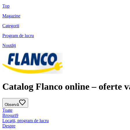
Top
Magazine
Categorii
Program de lucru
Noutăți
Catalog Flanco online – oferte v
Observă
Toate
Broșuri
9
Locații, program de lucru
Despre