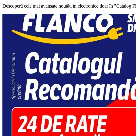
Descoperă cele mai avansate noutăți în electronice doar în "Catalog F