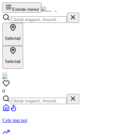
Extinde meniul
Selectați
Selectați
0
Cele mai noi