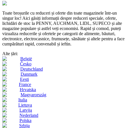
Toate broșurile cu reduceri și oferte din toate magazinele într-un
singur loc! Aici găsiți informații despre reduceri speciale, oferte,
lichidări de stoc la PENNY, AUCHMAN, LIDL, SUPECO și alte
magazine populare și astfel veți economisi. Rapid și comod, puteți
vizualiza reducerile și ofertele pe categorii de alimente, băuturi,
electronice, electrocasnice, frumusețe, sănătate și altele pentru a face
cumpărături rapid, convenabil și ieftin.
Alte țări:
België
Česko
Deutschland
Danmark
Eesti
France
Hrvatska
Magyarország
Italia
Lietuva
Latvija
Nederland
Polska
Srbija