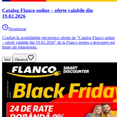
Catalog Flanco online – oferte valabile din
19.02.2026
Neasigurat
Confiați în posibilitățile electronice oferite de "Catalog Flanco online
– oferte valabile din 19.02.2026" de la Flanco pentru a descoperi noi
limite ale tehnologiei.
Vezi
Observă