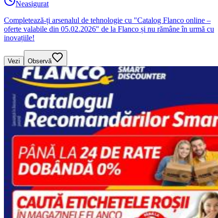
Neasigurat
Completează-ți arsenalul de tehnologie cu "Catalog Flanco online –
oferte valabile din 05.02.2026" de la Flanco și nu rămâne în urmă cu
inovațiile!
Vezi
Observă