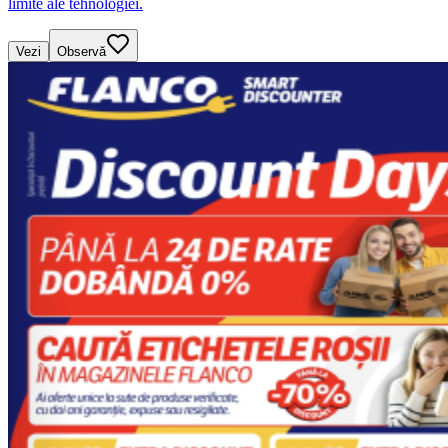
limite ale tehnologiei.
Vezi
Observă