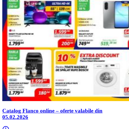
Catalog Flanco online – oferte valabile din
05.02.2026