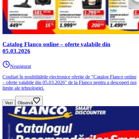
Catalog Flanco online – oferte valabile din
05.03.2026
Neasigurat
Confiați în posibilitățile electronice oferite de "Catalog Flanco online
– oferte valabile din 05.03.2026" de la Flanco pentru a descoperi noi
limite ale tehnologiei.
Vezi
Observă