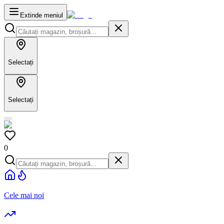
Extinde meniul
Selectați
Selectați
0
Cele mai noi