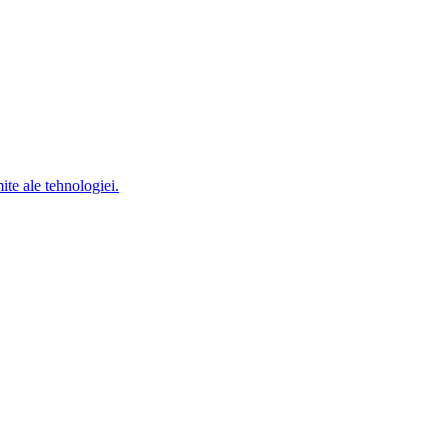
ite ale tehnologiei.