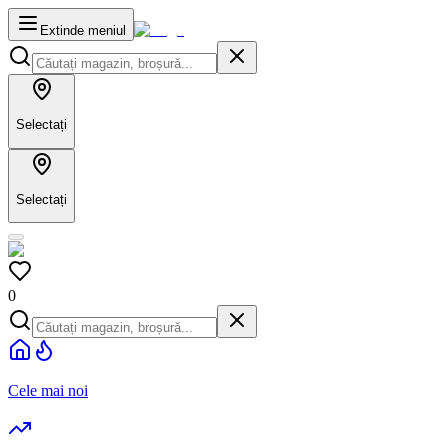
Extinde meniul
Selectați
Selectați
0
Cele mai noi