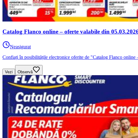
Catalog Flanco online – oferte valabile din 05.03.202
Neasigurat
Confiați în posibilitățile electronice oferite de "Catalog Flanco online
Vezi
Observă