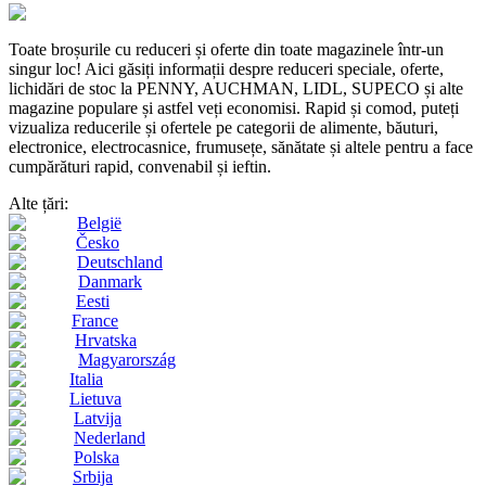
Toate broșurile cu reduceri și oferte din toate magazinele într-un
singur loc! Aici găsiți informații despre reduceri speciale, oferte,
lichidări de stoc la PENNY, AUCHMAN, LIDL, SUPECO și alte
magazine populare și astfel veți economisi. Rapid și comod, puteți
vizualiza reducerile și ofertele pe categorii de alimente, băuturi,
electronice, electrocasnice, frumusețe, sănătate și altele pentru a face
cumpărături rapid, convenabil și ieftin.
Alte țări:
België
Česko
Deutschland
Danmark
Eesti
France
Hrvatska
Magyarország
Italia
Lietuva
Latvija
Nederland
Polska
Srbija