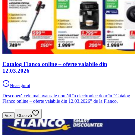
Catalog Flanco online – oferte valabile din
12.03.2026
Neasigurat
Descoperă cele mai avansate noutăți în electronice doar în "Catalog
Flanco online – oferte valabile din 12.03.2026" de la Flanco.
Vezi
Observă