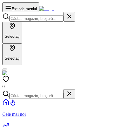
Extinde meniul
Selectați
Selectați
0
Cele mai noi