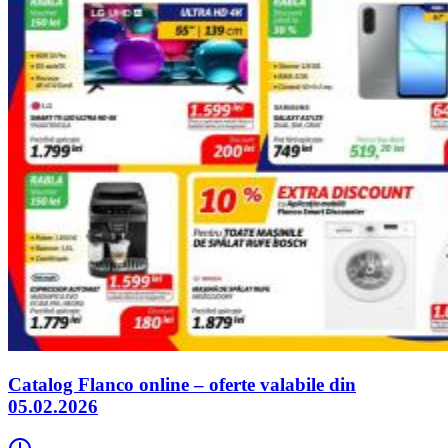
Catalog Flanco online – oferte valabile din
05.02.2026