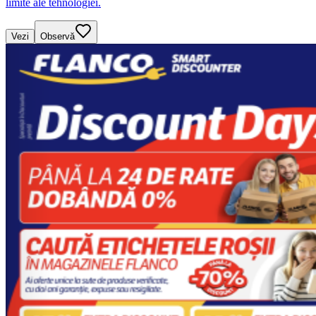
limite ale tehnologiei.
Vezi
Observă