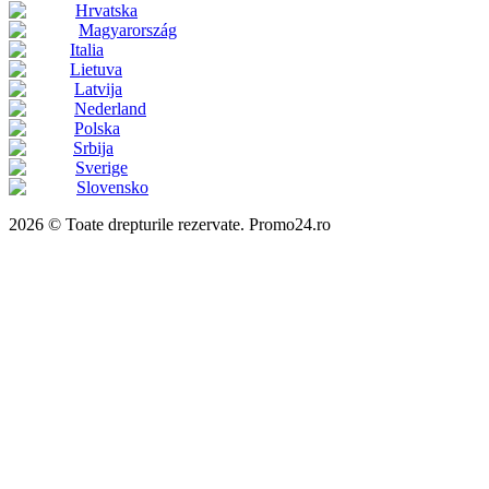
Hrvatska
Magyarország
Italia
Lietuva
Latvija
Nederland
Polska
Srbija
Sverige
Slovensko
2026 © Toate drepturile rezervate. Promo24.ro