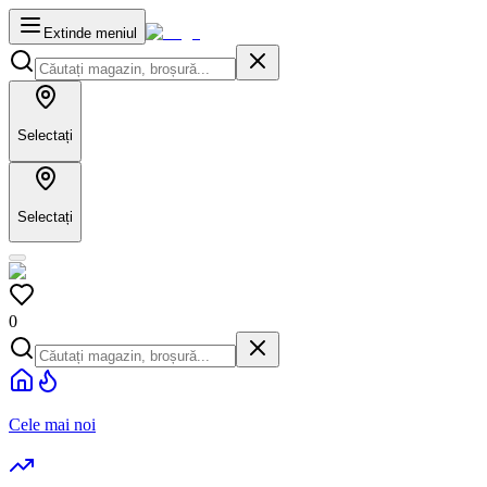
Extinde meniul
Selectați
Selectați
0
Cele mai noi