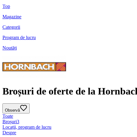
Top
Magazine
Categorii
Program de lucru
Noutăți
Broșuri de oferte de la Hornbac
Observă
Toate
Broșuri
3
Locații, program de lucru
Despre