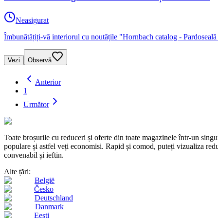
Neasigurat
Îmbunătățiți-vă interiorul cu noutățile "Hornbach catalog - Pardoseal
Vezi
Observă
Anterior
1
Următor
Toate broșurile cu reduceri și oferte din toate magazinele într-un s
populare și astfel veți economisi. Rapid și comod, puteți vizualiza reduc
convenabil și ieftin.
Alte țări:
België
Česko
Deutschland
Danmark
Eesti