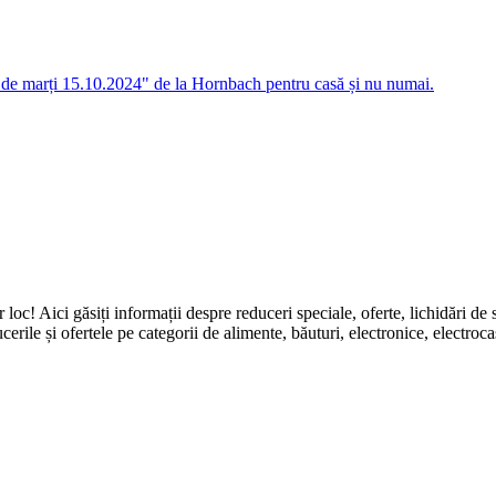
ă de marți 15.10.2024" de la Hornbach pentru casă și nu numai.
ingur loc! Aici găsiți informații despre reduceri speciale, oferte, li
erile și ofertele pe categorii de alimente, băuturi, electronice, electroca