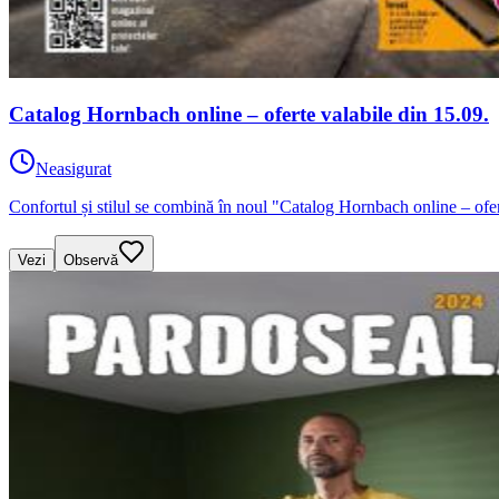
Catalog Hornbach online – oferte valabile din 15.09.
Neasigurat
Confortul și stilul se combină în noul "Catalog Hornbach online – ofe
Vezi
Observă