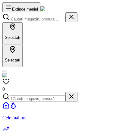
Extinde meniul
Selectați
Selectați
0
Cele mai noi