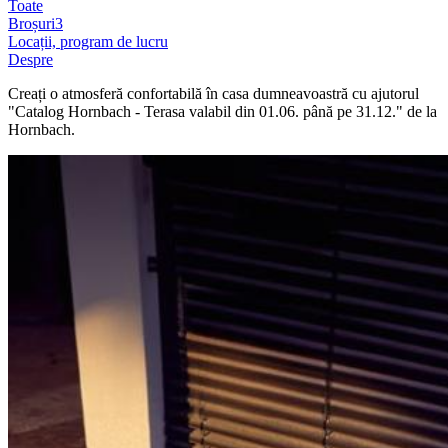
Toate
Broșuri
3
Locații, program de lucru
Despre
Creați o atmosferă confortabilă în casa dumneavoastră cu ajutorul
"Catalog Hornbach - Terasa valabil din 01.06. până pe 31.12." de la
Hornbach.