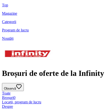
Top
Magazine
Categorii
Program de lucru
Noutăți
Broșuri de oferte de la Infinity
Observă
Toate
Broșuri
0
Locații, program de lucru
Despre