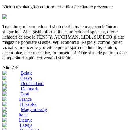
Niciun rezultat găsit conform criteriilor de căutare prezentate.
Toate broșurile cu reduceri și oferte din toate magazinele într-un
singur loc! Aici găsiți informații despre reduceri speciale, oferte,
lichidări de stoc la PENNY, AUCHMAN, LIDL, SUPECO și alte
magazine populare și astfel veți economisi. Rapid și comod, puteți
vizualiza reducerile și ofertele pe categorii de alimente, băuturi,
electronice, electrocasnice, frumusețe, sănătate și altele pentru a face
cumpărături rapid, convenabil și ieftin.
Alte țări:
België
Česko
Deutschland
Danmark
Eesti
France
Hrvatska
Magyarország
Italia
Lietuva
Latvija