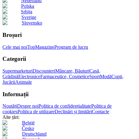
Nederland
Polska
Srbija
Sverige
Slovensko
Broșuri
Cele mai noi
Top
Magazine
Program de lucru
Categorii
Supermarketuri
Discounteri
Mâncare, Băuturi
Casă,
Grădină
Electronice
Farmaceutice, Cosmetice
Sport
Modă
Copii,
Jucării
Animale
Informații
Noutăți
Despre noi
Politica de confidențialitate
Politica de
cookies
Politica de utilizare
Declinări și limitări
Contacte
Alte țări:
België
Česko
Deutschland