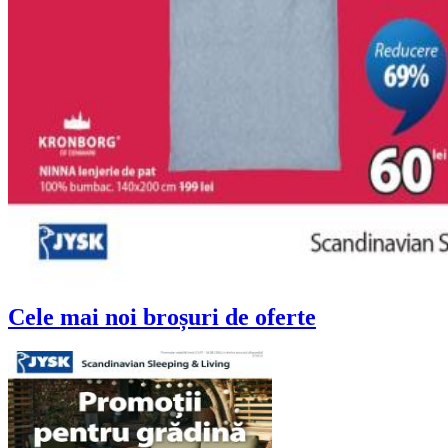
Cele mai noi broșuri de oferte