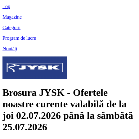
Top
Magazine
Categorii
Program de lucru
Noutăți
Brosura JYSK - Ofertele
noastre curente valabilă de la
joi 02.07.2026 până la sâmbătă
25.07.2026