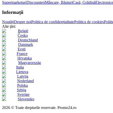
Supermarketuri
Discounteri
Mâncare, Băuturi
Casă, Grădină
Electronic
Informații
Noutăți
Despre noi
Politica de confidențialitate
Politica de cookies
Politi
Alte țări:
België
Česko
Deutschland
Danmark
Eesti
France
Hrvatska
Magyarország
Italia
Lietuva
Latvija
Nederland
Polska
Srbija
Sverige
Slovensko
2026 © Toate drepturile rezervate. Promo24.ro