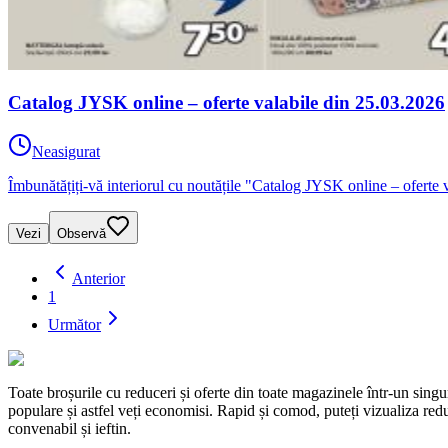
Catalog JYSK online – oferte valabile din 25.03.2026
Neasigurat
Îmbunătățiți-vă interiorul cu noutățile "Catalog JYSK online – oferte
Vezi
Observă
Anterior
1
Următor
Toate broșurile cu reduceri și oferte din toate magazinele într-un s
populare și astfel veți economisi. Rapid și comod, puteți vizualiza reduc
convenabil și ieftin.