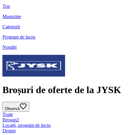
Top
Magazine
Categorii
Program de lucru
Noutăți
Broșuri de oferte de la JYSK
Observă
Toate
Broșuri
2
Locații, program de lucru
Despre