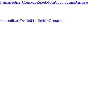
e
Farmaceutice, Cosmetice
Sport
Modă
Copii, Jucării
Animale
ca de utilizare
Declinări și limitări
Contacte