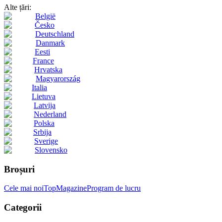
Alte țări:
België
Česko
Deutschland
Danmark
Eesti
France
Hrvatska
Magyarország
Italia
Lietuva
Latvija
Nederland
Polska
Srbija
Sverige
Slovensko
Broșuri
Cele mai noi
Top
Magazine
Program de lucru
Categorii