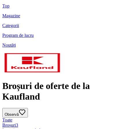
Top
Magazine
Categorii
Program de lucru
Noutăți
Broșuri de oferte de la
Kaufland
Observă
Toate
Broșuri
3