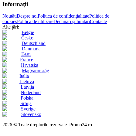
Informații
Noutăți
Despre noi
Politica de confidențialitate
Politica de
cookies
Politica de utilizare
Declinări și limitări
Contacte
Alte țări:
België
Česko
Deutschland
Danmark
Eesti
France
Hrvatska
Magyarország
Italia
Lietuva
Latvija
Nederland
Polska
Srbija
Sverige
Slovensko
2026 © Toate drepturile rezervate. Promo24.ro