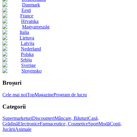
Danmark
Eesti
France
Hrvatska
Magyarország
Italia
Lietuva
Latvija
Nederland
Polska
Srbija
Sverige
Slovensko
Broșuri
Cele mai noi
Top
Magazine
Program de lucru
Categorii
Supermarketuri
Discounteri
Mâncare, Băuturi
Casă,
Grădină
Electronice
Farmaceutice, Cosmetice
Sport
Modă
Copii,
Jucării
Animale