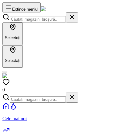
Extinde meniul
Selectați
Selectați
0
Cele mai noi