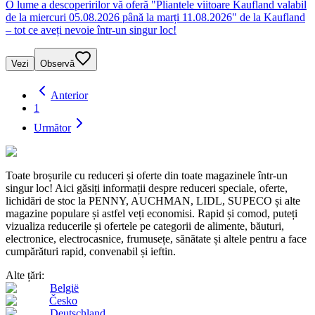
O lume a descoperirilor vă oferă "Pliantele viitoare Kaufland valabil
de la miercuri 05.08.2026 până la marți 11.08.2026" de la Kaufland
– tot ce aveți nevoie într-un singur loc!
Vezi
Observă
Anterior
1
Următor
Toate broșurile cu reduceri și oferte din toate magazinele într-un
singur loc! Aici găsiți informații despre reduceri speciale, oferte,
lichidări de stoc la PENNY, AUCHMAN, LIDL, SUPECO și alte
magazine populare și astfel veți economisi. Rapid și comod, puteți
vizualiza reducerile și ofertele pe categorii de alimente, băuturi,
electronice, electrocasnice, frumusețe, sănătate și altele pentru a face
cumpărături rapid, convenabil și ieftin.
Alte țări:
België
Česko
Deutschland