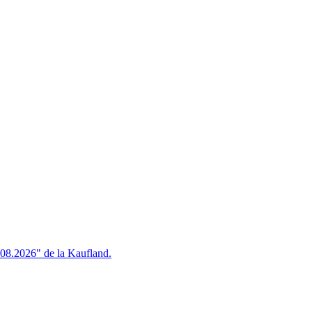
1.08.2026" de la Kaufland.