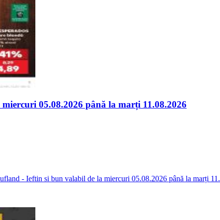
 la miercuri 05.08.2026 până la marți 11.08.2026
aufland - Ieftin si bun valabil de la miercuri 05.08.2026 până la marți 1