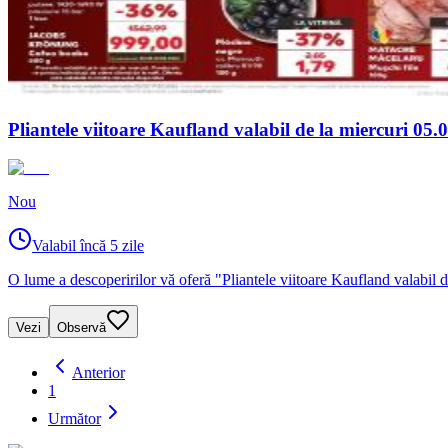
Pliantele viitoare Kaufland valabil de la miercuri 05
Nou
Valabil încă 5 zile
O lume a descoperirilor vă oferă "Pliantele viitoare Kaufland valabil 
Vezi
Observă
Anterior
1
Următor