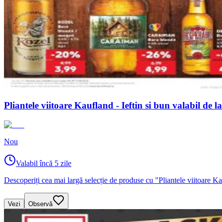
Pliantele viitoare Kaufland - Ieftin si bun valabil de
Nou
Valabil încă 5 zile
Descoperiți cea mai largă selecție de produse cu "Pliantele viitoare K
Vezi
Observă