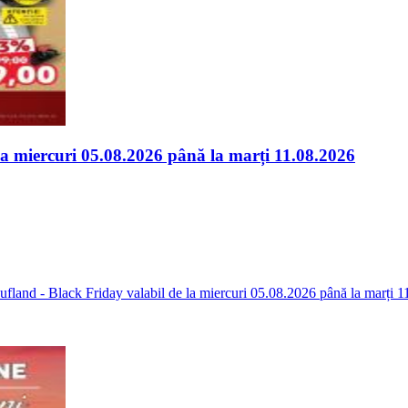
 la miercuri 05.08.2026 până la marți 11.08.2026
aufland - Black Friday valabil de la miercuri 05.08.2026 până la marți 