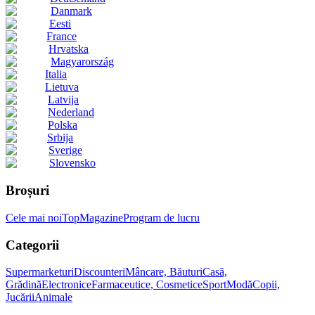
Danmark
Eesti
France
Hrvatska
Magyarország
Italia
Lietuva
Latvija
Nederland
Polska
Srbija
Sverige
Slovensko
Broșuri
Cele mai noi
Top
Magazine
Program de lucru
Categorii
Supermarketuri
Discounteri
Mâncare, Băuturi
Casă,
Grădină
Electronice
Farmaceutice, Cosmetice
Sport
Modă
Copii,
Jucării
Animale