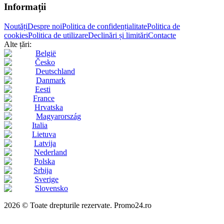
Informații
Noutăți
Despre noi
Politica de confidențialitate
Politica de
cookies
Politica de utilizare
Declinări și limitări
Contacte
Alte țări:
België
Česko
Deutschland
Danmark
Eesti
France
Hrvatska
Magyarország
Italia
Lietuva
Latvija
Nederland
Polska
Srbija
Sverige
Slovensko
2026 © Toate drepturile rezervate. Promo24.ro