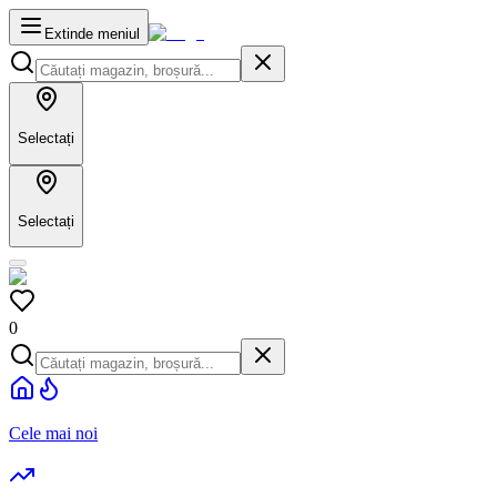
Extinde meniul
Selectați
Selectați
0
Cele mai noi