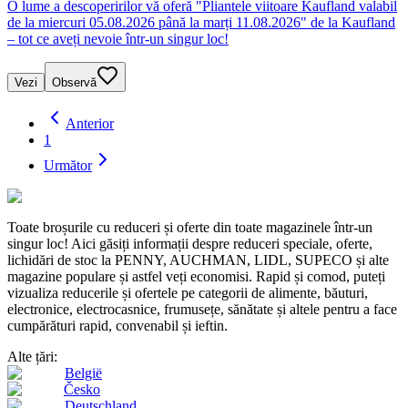
O lume a descoperirilor vă oferă "Pliantele viitoare Kaufland valabil
de la miercuri 05.08.2026 până la marți 11.08.2026" de la Kaufland
– tot ce aveți nevoie într-un singur loc!
Vezi
Observă
Anterior
1
Următor
Toate broșurile cu reduceri și oferte din toate magazinele într-un
singur loc! Aici găsiți informații despre reduceri speciale, oferte,
lichidări de stoc la PENNY, AUCHMAN, LIDL, SUPECO și alte
magazine populare și astfel veți economisi. Rapid și comod, puteți
vizualiza reducerile și ofertele pe categorii de alimente, băuturi,
electronice, electrocasnice, frumusețe, sănătate și altele pentru a face
cumpărături rapid, convenabil și ieftin.
Alte țări:
België
Česko
Deutschland