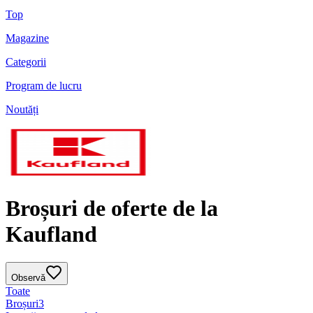
Top
Magazine
Categorii
Program de lucru
Noutăți
Broșuri de oferte de la
Kaufland
Observă
Toate
Broșuri
3