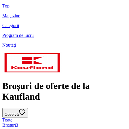
Top
Magazine
Categorii
Program de lucru
Noutăți
Broșuri de oferte de la
Kaufland
Observă
Toate
Broșuri
3