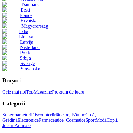
Danmark
Eesti
France
Hrvatska
Magyarország
Italia
Lietuva
Latvija
Nederland
Polska
Srbija
Sverige
Slovensko
Broșuri
Cele mai noi
Top
Magazine
Program de lucru
Categorii
Supermarketuri
Discounteri
Mâncare, Băuturi
Casă,
Grădină
Electronice
Farmaceutice, Cosmetice
Sport
Modă
Copii,
Jucării
Animale