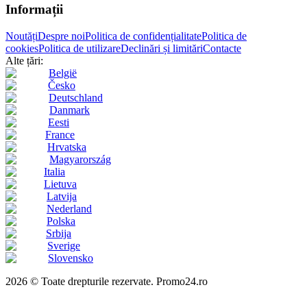
Informații
Noutăți
Despre noi
Politica de confidențialitate
Politica de
cookies
Politica de utilizare
Declinări și limitări
Contacte
Alte țări:
België
Česko
Deutschland
Danmark
Eesti
France
Hrvatska
Magyarország
Italia
Lietuva
Latvija
Nederland
Polska
Srbija
Sverige
Slovensko
2026 © Toate drepturile rezervate. Promo24.ro