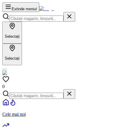
Extinde meniul
Selectați
Selectați
0
Cele mai noi