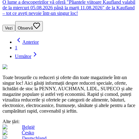
O lume a descoperirilor vă oferă "Pliantele viitoare Kaufland valabil
de la miercuri 05.08.2026 până la marți 11.08.2026" de la Kaufland
– tot ce aveți nevoie într-un singur loc!
Vezi
Observă
Anterior
1
Următor
Toate broșurile cu reduceri și oferte din toate magazinele într-un
singur loc! Aici găsiți informații despre reduceri speciale, oferte,
lichidări de stoc la PENNY, AUCHMAN, LIDL, SUPECO și alte
magazine populare și astfel veți economisi. Rapid și comod, puteți
vizualiza reducerile și ofertele pe categorii de alimente, băuturi,
electronice, electrocasnice, frumusețe, sănătate și altele pentru a face
cumpărături rapid, convenabil și ieftin.
Alte țări:
België
Česko
Deutschland