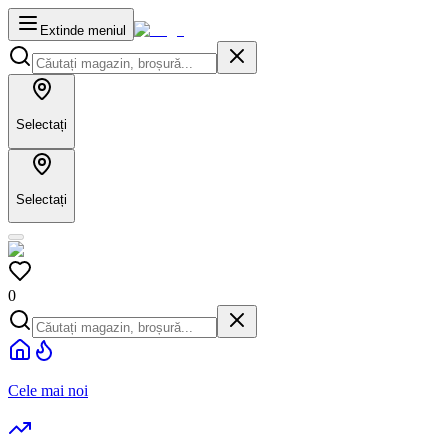
Extinde meniul
Selectați
Selectați
0
Cele mai noi