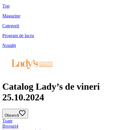
Top
Magazine
Categorii
Program de lucru
Noutăți
Catalog Lady’s de vineri
25.10.2024
Observă
Toate
Broșuri
4