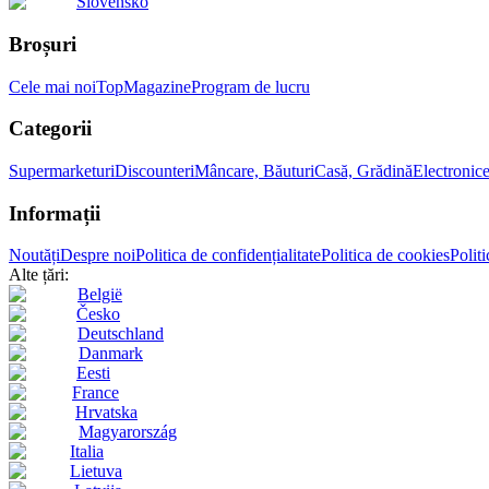
Slovensko
Broșuri
Cele mai noi
Top
Magazine
Program de lucru
Categorii
Supermarketuri
Discounteri
Mâncare, Băuturi
Casă, Grădină
Electronic
Informații
Noutăți
Despre noi
Politica de confidențialitate
Politica de cookies
Politi
Alte țări:
België
Česko
Deutschland
Danmark
Eesti
France
Hrvatska
Magyarország
Italia
Lietuva