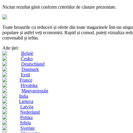
Niciun rezultat găsit conform criteriilor de căutare prezentate.
Toate broșurile cu reduceri și oferte din toate magazinele într-un s
populare și astfel veți economisi. Rapid și comod, puteți vizualiza reduc
convenabil și ieftin.
Alte țări:
België
Česko
Deutschland
Danmark
Eesti
France
Hrvatska
Magyarország
Italia
Lietuva
Latvija
Nederland
Polska
Srbija
Sverige