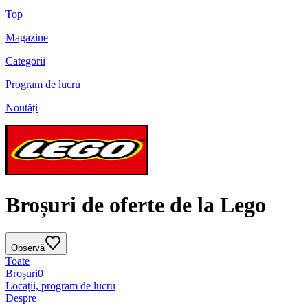
Top
Magazine
Categorii
Program de lucru
Noutăți
Broșuri de oferte de la Lego
Observă
Toate
Broșuri
0
Locații, program de lucru
Despre