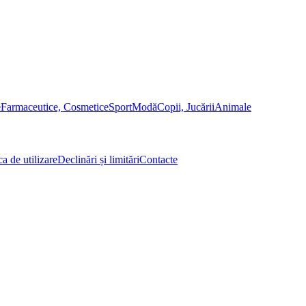
e
Farmaceutice, Cosmetice
Sport
Modă
Copii, Jucării
Animale
ca de utilizare
Declinări și limitări
Contacte