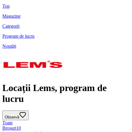
Top
Magazine
Categorii
Program de lucru
Noutăți
Locații Lems, program de
lucru
Observă
Toate
Broșuri
10