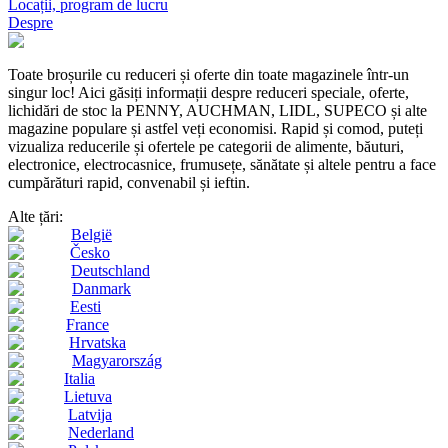
Locații, program de lucru
Despre
Toate broșurile cu reduceri și oferte din toate magazinele într-un
singur loc! Aici găsiți informații despre reduceri speciale, oferte,
lichidări de stoc la PENNY, AUCHMAN, LIDL, SUPECO și alte
magazine populare și astfel veți economisi. Rapid și comod, puteți
vizualiza reducerile și ofertele pe categorii de alimente, băuturi,
electronice, electrocasnice, frumusețe, sănătate și altele pentru a face
cumpărături rapid, convenabil și ieftin.
Alte țări:
België
Česko
Deutschland
Danmark
Eesti
France
Hrvatska
Magyarország
Italia
Lietuva
Latvija
Nederland