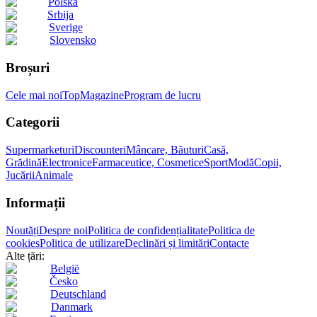
Polska
Srbija
Sverige
Slovensko
Broșuri
Cele mai noi
Top
Magazine
Program de lucru
Categorii
Supermarketuri
Discounteri
Mâncare, Băuturi
Casă,
Grădină
Electronice
Farmaceutice, Cosmetice
Sport
Modă
Copii,
Jucării
Animale
Informații
Noutăți
Despre noi
Politica de confidențialitate
Politica de
cookies
Politica de utilizare
Declinări și limitări
Contacte
Alte țări:
België
Česko
Deutschland
Danmark