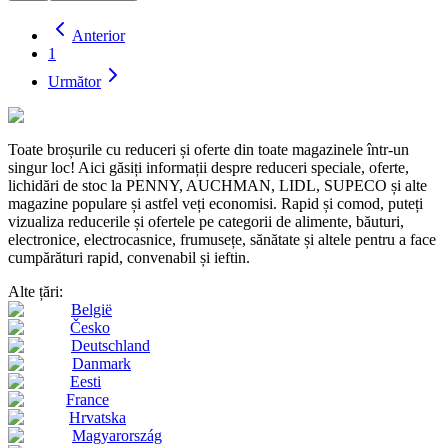
Anterior
1
Următor
Toate broșurile cu reduceri și oferte din toate magazinele într-un
singur loc! Aici găsiți informații despre reduceri speciale, oferte,
lichidări de stoc la PENNY, AUCHMAN, LIDL, SUPECO și alte
magazine populare și astfel veți economisi. Rapid și comod, puteți
vizualiza reducerile și ofertele pe categorii de alimente, băuturi,
electronice, electrocasnice, frumusețe, sănătate și altele pentru a face
cumpărături rapid, convenabil și ieftin.
Alte țări:
België
Česko
Deutschland
Danmark
Eesti
France
Hrvatska
Magyarország