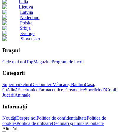
Italia
Lietuva
Latvija
Nederland
Polska
Srbija
Sverige
Slovensko
Broșuri
Cele mai noi
Top
Magazine
Program de lucru
Categorii
Supermarketuri
Discounteri
Mâncare, Băuturi
Casă,
Grădină
Electronice
Farmaceutice, Cosmetice
Sport
Modă
Copii,
Jucării
Animale
Informații
Noutăți
Despre noi
Politica de confidențialitate
Politica de
cookies
Politica de utilizare
Declinări și limitări
Contacte
Alte țări: