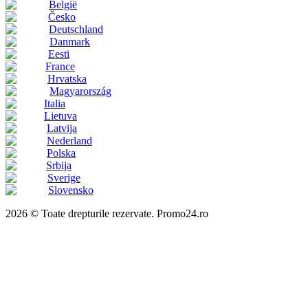
België
Česko
Deutschland
Danmark
Eesti
France
Hrvatska
Magyarország
Italia
Lietuva
Latvija
Nederland
Polska
Srbija
Sverige
Slovensko
2026 © Toate drepturile rezervate. Promo24.ro