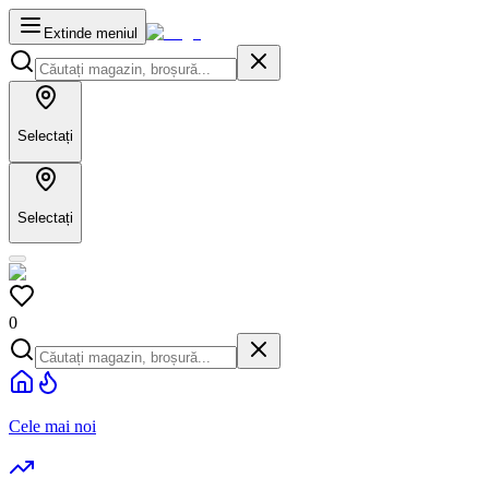
Extinde meniul
Selectați
Selectați
0
Cele mai noi