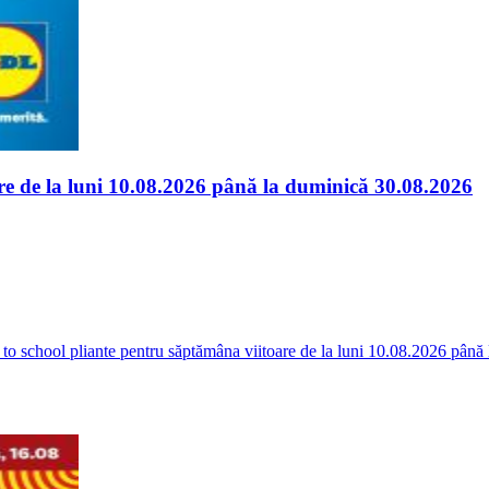
are de la luni 10.08.2026 până la duminică 30.08.2026
 to school pliante pentru săptămâna viitoare de la luni 10.08.2026 până