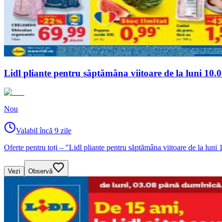
Lidl pliante pentru săptămâna viitoare de la luni 10
Nou
Valabil încă 9 zile
Oferte pentru toți – "Lidl pliante pentru săptămâna viitoare de la lun
Vezi
Observă