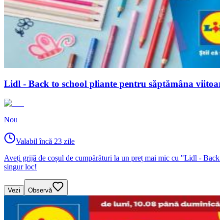
Lidl - Back to school pliante pentru săptămâna viito
Nou
Valabil încă 23 zile
Aveți grijă de coșul de cumpărături la un preț mai mic cu "Lidl - Back
singur loc!
Vezi
Observă