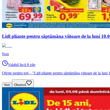
Lidl pliante pentru săptămâna viitoare de la luni 10
Nou
Valabil încă 8 zile
Oferte pentru toți – "Lidl pliante pentru săptămâna viitoare de la lun
Vezi
Observă