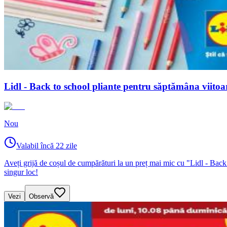
Lidl - Back to school pliante pentru săptămâna viito
Nou
Valabil încă 22 zile
Aveți grijă de coșul de cumpărături la un preț mai mic cu "Lidl - Back
singur loc!
Vezi
Observă