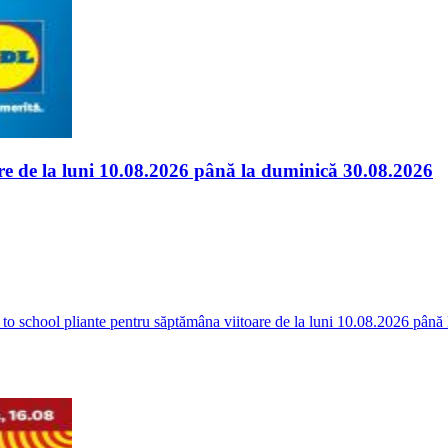
are de la luni 10.08.2026 până la duminică 30.08.2026
 to school pliante pentru săptămâna viitoare de la luni 10.08.2026 până