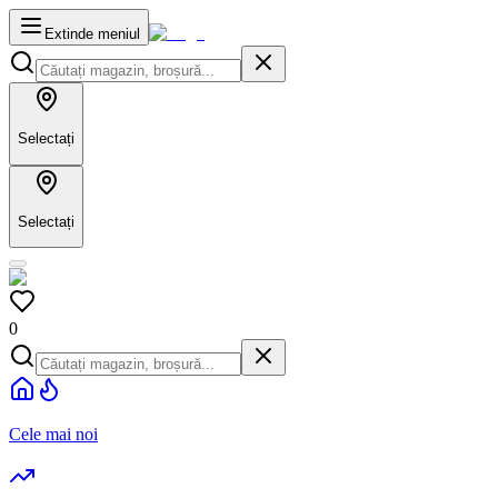
Extinde meniul
Selectați
Selectați
0
Cele mai noi