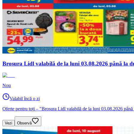
Brosura Lidl valabilă de la luni 03.08.2026 până la 
Nou
Valabil încă o zi
Oferte pentru toți – "Brosura Lidl valabilă de la luni 03.08.2026 până
Vezi
Observă