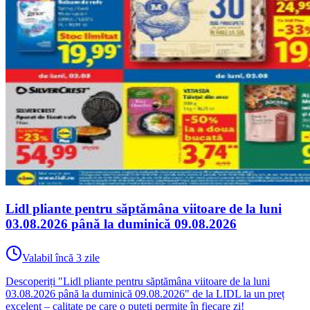
Lidl pliante pentru săptămâna viitoare de la luni
03.08.2026 până la duminică 09.08.2026
Valabil încă 3 zile
Descoperiți "Lidl pliante pentru săptămâna viitoare de la luni
03.08.2026 până la duminică 09.08.2026" de la LIDL la un preț
excelent – calitate pe care o puteți permite în fiecare zi!