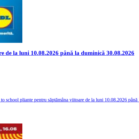
are de la luni 10.08.2026 până la duminică 30.08.2026
 to school pliante pentru săptămâna viitoare de la luni 10.08.2026 până