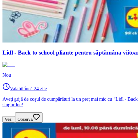
Lidl - Back to school pliante pentru săptămâna viito
Nou
Valabil încă 24 zile
Aveți grijă de coșul de cumpărături la un preț mai mic cu "Lidl - Back
singur loc!
Vezi
Observă