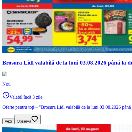
Brosura Lidl valabilă de la luni 03.08.2026 până la 
Nou
Valabil încă 3 zile
Oferte pentru toți – "Brosura Lidl valabilă de la luni 03.08.2026 până
Vezi
Observă