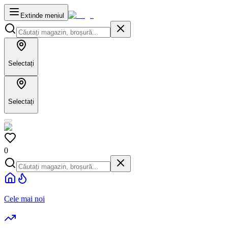
Extinde meniul
Selectați
Selectați
0
Cele mai noi