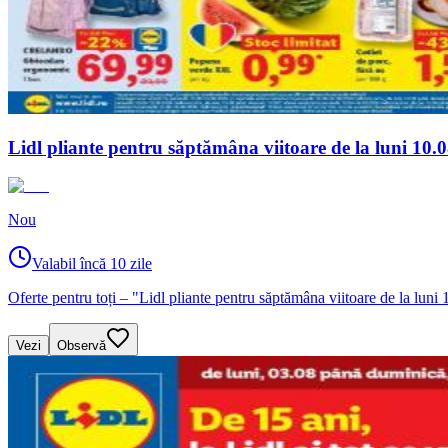
Lidl pliante pentru săptămâna viitoare de la luni 10
Nou
Valabil încă 10 zile
Oferte pentru toți – "Lidl pliante pentru săptămâna viitoare de la lun
Vezi
Observă