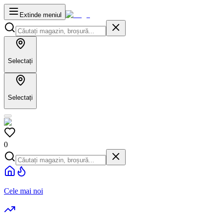
Extinde meniul
Selectați
Selectați
0
Cele mai noi