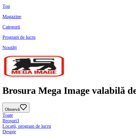
Top
Magazine
Categorii
Program de lucru
Noutăți
Brosura Mega Image valabilă de 
Observă
Toate
Broșuri
3
Locații, program de lucru
Despre