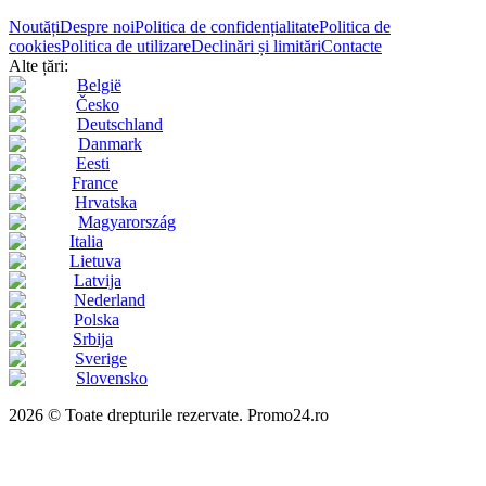
Noutăți
Despre noi
Politica de confidențialitate
Politica de
cookies
Politica de utilizare
Declinări și limitări
Contacte
Alte țări:
België
Česko
Deutschland
Danmark
Eesti
France
Hrvatska
Magyarország
Italia
Lietuva
Latvija
Nederland
Polska
Srbija
Sverige
Slovensko
2026 © Toate drepturile rezervate. Promo24.ro