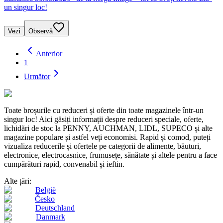
un singur loc!
Vezi
Observă
Anterior
1
Următor
Toate broșurile cu reduceri și oferte din toate magazinele într-un
singur loc! Aici găsiți informații despre reduceri speciale, oferte,
lichidări de stoc la PENNY, AUCHMAN, LIDL, SUPECO și alte
magazine populare și astfel veți economisi. Rapid și comod, puteți
vizualiza reducerile și ofertele pe categorii de alimente, băuturi,
electronice, electrocasnice, frumusețe, sănătate și altele pentru a face
cumpărături rapid, convenabil și ieftin.
Alte țări:
België
Česko
Deutschland
Danmark