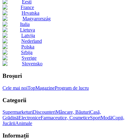
Eesti
France
Hrvatska
Magyarország
Italia
Lietuva
Latvija
Nederland
Polska
Srbija
Sverige
Slovensko
Broșuri
Cele mai noi
Top
Magazine
Program de lucru
Categorii
Supermarketuri
Discounteri
Mâncare, Băuturi
Casă,
Grădină
Electronice
Farmaceutice, Cosmetice
Sport
Modă
Copii,
Jucării
Animale
Informații