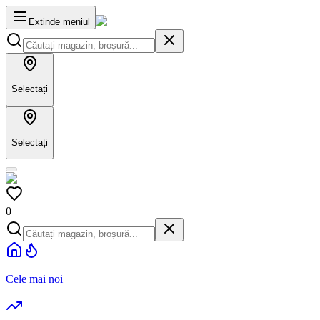
Extinde meniul
Selectați
Selectați
0
Cele mai noi