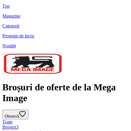
Top
Magazine
Categorii
Program de lucru
Noutăți
Broșuri de oferte de la Mega
Image
Observă
Toate
Broșuri
3