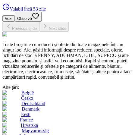
Valabil încă 53 zile
Vezi
Observă
Previous slide
Next slide
Toate broșurile cu reduceri și oferte din toate magazinele într-un
singur loc! Aici găsiți informații despre reduceri speciale, oferte,
lichidări de stoc la PENNY, AUCHMAN, LIDL, SUPECO și alte
magazine populare și astfel veți economisi. Rapid și comod, puteți
vizualiza reducerile și ofertele pe categorii de alimente, băuturi,
electronice, electrocasnice, frumusețe, sănătate și altele pentru a face
cumpărături rapid, convenabil și ieftin.
Alte țări:
België
Česko
Deutschland
Danmark
Eesti
France
Hrvatska
Magyarország