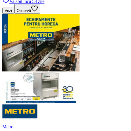
Valabil încă 53 zile
Vezi
Observă
Metro