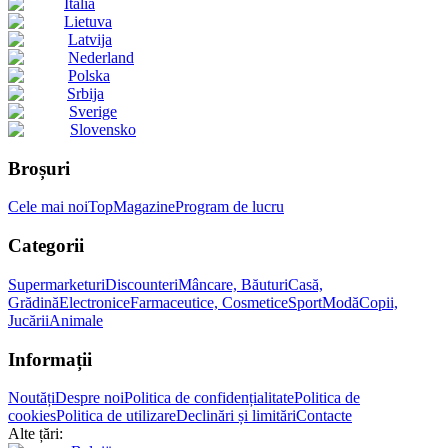
Italia
Lietuva
Latvija
Nederland
Polska
Srbija
Sverige
Slovensko
Broșuri
Cele mai noi
Top
Magazine
Program de lucru
Categorii
Supermarketuri
Discounteri
Mâncare, Băuturi
Casă,
Grădină
Electronice
Farmaceutice, Cosmetice
Sport
Modă
Copii,
Jucării
Animale
Informații
Noutăți
Despre noi
Politica de confidențialitate
Politica de
cookies
Politica de utilizare
Declinări și limitări
Contacte
Alte țări: