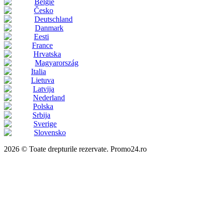
België
Česko
Deutschland
Danmark
Eesti
France
Hrvatska
Magyarország
Italia
Lietuva
Latvija
Nederland
Polska
Srbija
Sverige
Slovensko
2026 © Toate drepturile rezervate. Promo24.ro