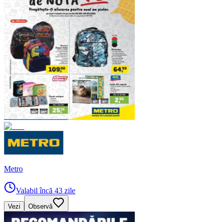
Metro
Valabil încă 43 zile
Vezi
Observă