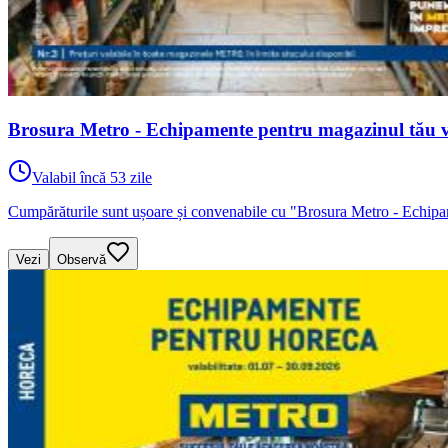
Brosura Metro - Echipamente pentru magazinul tău va
Valabil încă 53 zile
Cumpărăturile sunt ușoare și convenabile cu "Brosura Metro - Echipam
Vezi
Observă