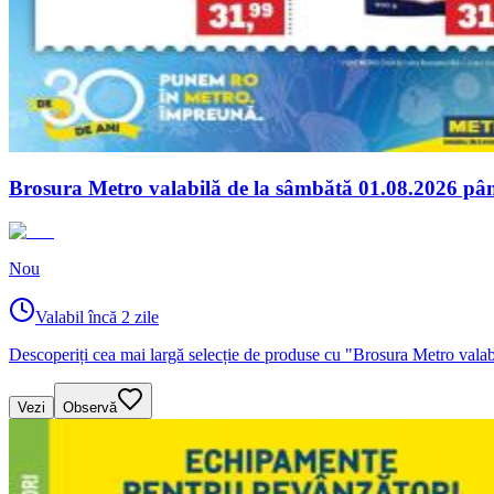
Brosura Metro valabilă de la sâmbătă 01.08.2026 pân
Nou
Valabil încă 2 zile
Descoperiți cea mai largă selecție de produse cu "Brosura Metro vala
Vezi
Observă