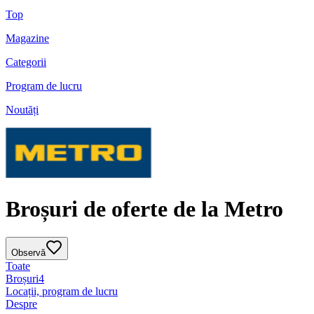
Top
Magazine
Categorii
Program de lucru
Noutăți
Broșuri de oferte de la Metro
Observă
Toate
Broșuri
4
Locații, program de lucru
Despre