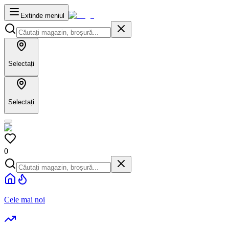
Extinde meniul
Selectați
Selectați
0
Cele mai noi