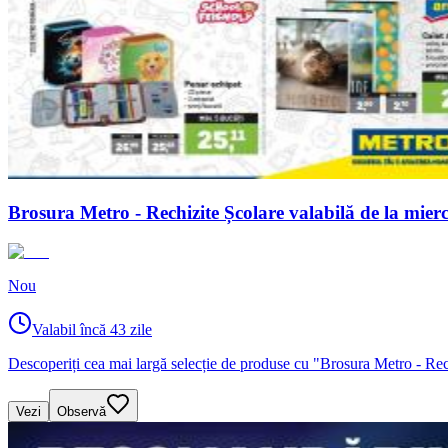
Brosura Metro - Rechizite Școlare valabilă de la mie
Nou
Valabil încă 43 zile
Descoperiți cea mai largă selecție de produse cu "Brosura Metro - Rec
Vezi
Observă